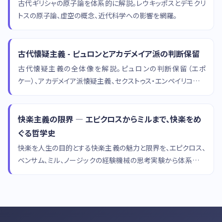
古代ギリシャの原子論を体系的に解説。レウキッポスとデモクリ
トスの原子論、虚空の概念、近代科学への影響を網羅。
古代懐疑主義 - ピュロンとアカデメイア派の判断保留
古代懐疑主義の全体像を解説。ピュロンの判断保留（エポ
ケー）、アカデメイア派懐疑主義、セクストゥス・エンペイリコスの
思想を体系的に紹介。
快楽主義の限界 — エピクロスからミルまで、快楽をめ
ぐる哲学史
快楽を人生の目的とする快楽主義の魅力と限界を、エピクロス、
ベンサム、ミル、ノージックの経験機械の思考実験から体系的に
分析し、快楽を超えた「善き生」の可能性を哲学的に考察します。