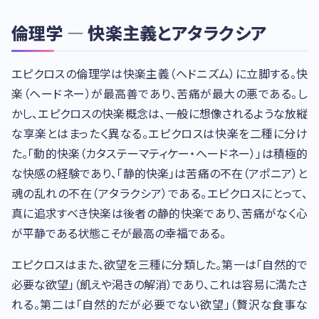
倫理学 — 快楽主義とアタラクシア
エピクロスの倫理学は快楽主義（ヘドニズム）に立脚する。快
楽（ヘードネー）が最高善であり、苦痛が最大の悪である。し
かし、エピクロスの快楽概念は、一般に想像されるような放縦
な享楽とはまったく異なる。エピクロスは快楽を二種に分け
た。「動的快楽（カタステーマティケー・ヘードネー）」は積極的
な快感の経験であり、「静的快楽」は苦痛の不在（アポニア）と
魂の乱れの不在（アタラクシア）である。エピクロスにとって、
真に追求すべき快楽は後者の静的快楽であり、苦痛がなく心
が平静である状態こそが最高の幸福である。
エピクロスはまた、欲望を三種に分類した。第一は「自然的で
必要な欲望」（飢えや渇きの解消）であり、これは容易に満たさ
れる。第二は「自然的だが必要でない欲望」（贅沢な食事な