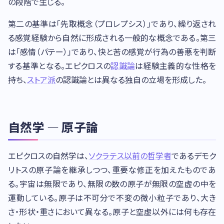
の段階で生じる。
第二の基準は「先取概念（プロレプシス）」であり、繰り返され
る感覚経験から自然に形成される一般的な概念である。第三
は「感情（パテー）」であり、快と苦の感覚が行為の善悪を判断
する基準となる。エピクロスの
認識論
は経験主義的な性格を
持ち、
ストア派
の認識論とは異なる独自の立場を形成した。
自然学 — 原子論
エピクロスの自然学は、
ソクラテス以前の哲学者
であるデモク
リトスの原子論を継承しつつ、重要な修正を加えたものであ
る。宇宙は無限であり、無限の数の原子が無限の空虚の中を
運動している。原子は不可分で不変の微小粒子であり、大き
さ・形状・重さにおいて異なる。原子と空虚以外には何も存在