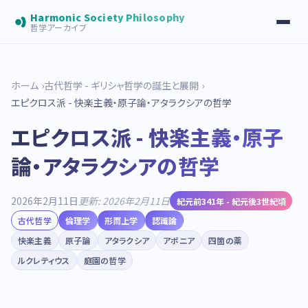
Harmonic Society Philosophy
哲学アーカイブ
ホーム
古代哲学 - ギリシャ哲学の誕生と展開
エピクロス派 - 快楽主義・原子論・アタラクシアの哲学
エピクロス派 - 快楽主義・原子
論・アタラクシアの哲学
2026年2月11日
更新: 2026年2月11日
紀元前341年 - 紀元後3世紀頃
古代哲学
倫理学
形而上学
認識論
快楽主義
原子論
アタラクシア
アポニア
四箇の薬
ルクレティウス
庭園の哲学