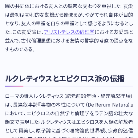
園の共同体における友人との親密な交わりを重視した。友愛
は最初は功利的な動機から始まるが、やがてそれ自体が目的
となり、友人の幸福を自らの幸福として感じるようになるとし
た。この友愛論は、
アリストテレスの倫理学
における友愛論と
並んで、古代倫理思想における友情の哲学的考察の頂点をな
すものである。
ルクレティウスとエピクロス派の伝播
ローマの詩人ルクレティウス（紀元前99年頃 - 紀元前55年頃）
は、長篇叙事詩『事物の本性について（De Rerum Natura）』
において、エピクロスの自然学と倫理学をラテン語の壮大な
韻文で表現した。ルクレティウスはエピクロスを人類の解放者
として賛美し、原子論に基づく唯物論的世界観、宗教的迷信