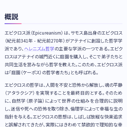
概説
エピクロス派（Epicureanism）は、サモス島出身のエピクロス
（紀元前341年 - 紀元前270年）がアテナイに創設した哲学学
派であり、
ヘレニズム哲学
の主要な学派の一つである。エピク
ロスはアテナイの城門近くに庭園を購入し、そこで弟子たちと
共同生活を営みながら哲学を教えた。このため、エピクロス派
は「庭園（ケーポス）の哲学者たち」とも呼ばれる。
エピクロスの哲学は、人間を不安と恐怖から解放し、魂の平静
（アタラクシア）を実現することを最終目的とする。そのため
に、自然学（原子論）によって世界の仕組みを合理的に説明
し、迷信や死への恐怖を取り除き、倫理学によって幸福な生の
指針を与える。エピクロスの思想は、しばしば放縦な快楽追求
と誤解されてきたが、実際にはきわめて禁欲的で理知的な幸