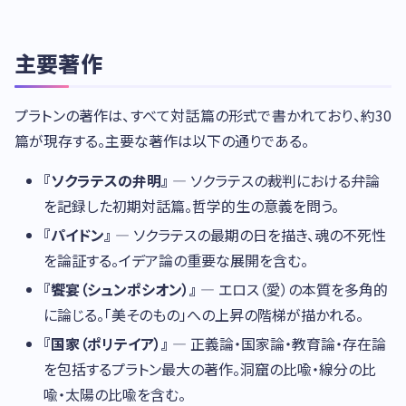
主要著作
プラトンの著作は、すべて対話篇の形式で書かれており、約30
篇が現存する。主要な著作は以下の通りである。
『ソクラテスの弁明』
— ソクラテスの裁判における弁論
を記録した初期対話篇。哲学的生の意義を問う。
『パイドン』
— ソクラテスの最期の日を描き、魂の不死性
を論証する。イデア論の重要な展開を含む。
『饗宴（シュンポシオン）』
— エロス（愛）の本質を多角的
に論じる。「美そのもの」への上昇の階梯が描かれる。
『国家（ポリテイア）』
— 正義論・国家論・教育論・存在論
を包括するプラトン最大の著作。洞窟の比喩・線分の比
喩・太陽の比喩を含む。