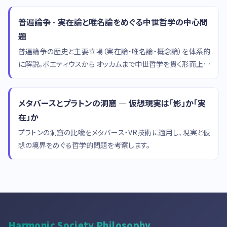
普遍論争 - 実在論と唯名論をめぐる中世哲学の中心問
題
普遍論争の歴史と主要立場（実在論・唯名論・概念論）を体系的
に解説。ボエティウスから オッカムまで中世哲学を貫く形而上学
の根本問題。
メタバースとプラトンの洞窟 — 仮想現実は「影」か「実
在」か
プラトンの洞窟の比喩をメタバース・VR技術に適用し、現実と仮
想の境界をめぐる哲学的問題を考察します。
Harmonic Society Philosophy