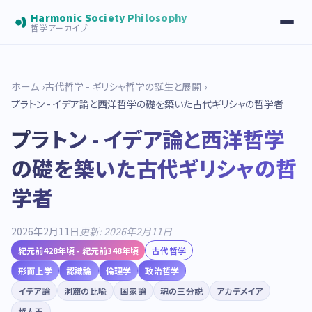
Harmonic Society Philosophy
哲学アーカイブ
ホーム
古代哲学 - ギリシャ哲学の誕生と展開
プラトン - イデア論と西洋哲学の礎を築いた古代ギリシャの哲学者
プラトン - イデア論と西洋哲学
の礎を築いた古代ギリシャの哲
学者
2026年2月11日
更新: 2026年2月11日
紀元前428年頃 - 紀元前348年頃
古代哲学
形而上学
認識論
倫理学
政治哲学
イデア論
洞窟の比喩
国家論
魂の三分説
アカデメイア
哲人王