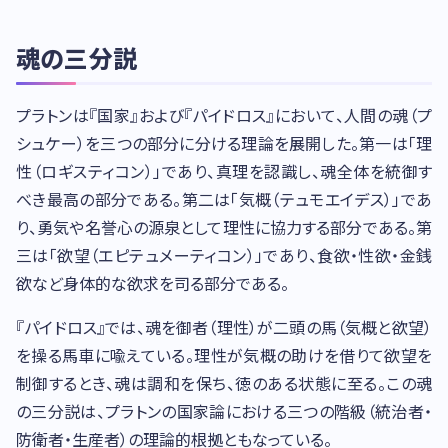
魂の三分説
プラトンは『国家』および『パイドロス』において、人間の魂（プ
シュケー）を三つの部分に分ける理論を展開した。第一は「理
性（ロギスティコン）」であり、真理を認識し、魂全体を統御す
べき最高の部分である。第二は「気概（テュモエイデス）」であ
り、勇気や名誉心の源泉として理性に協力する部分である。第
三は「欲望（エピテュメーティコン）」であり、食欲・性欲・金銭
欲など身体的な欲求を司る部分である。
『パイドロス』では、魂を御者（理性）が二頭の馬（気概と欲望）
を操る馬車に喩えている。理性が気概の助けを借りて欲望を
制御するとき、魂は調和を保ち、徳のある状態に至る。この魂
の三分説は、プラトンの国家論における三つの階級（統治者・
防衛者・生産者）の理論的根拠ともなっている。