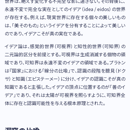
世界は、絶えず変化する不完全な影に過ぎない。その背後に、
永遠不変で完全な実在としてのイデア（idea / eidos）の世界
が存在する。例えば、現実世界に存在する個々の美しいもの
は、「美そのもの」というイデアを分有することによって美しい
のであり、イデアこそが真の実在である。
イデア論は、感覚的世界（可視界）と知性的世界（可知界）の
二元論的区分を前提とする。可視界は生成消滅する個物の領
域であり、可知界は永遠不変のイデアの領域である。プラトン
は『国家』における「線分の比喩」で、認識の段階を臆見（ドク
サ）と知識（エピステーメー）に分け、イデアの認識こそが真の
知識であると主張した。イデアの頂点に位置するのが「善のイ
デア」であり、それは太陽が可視界を照らすように、可知界全
体に存在と認識可能性を与える根本原理とされた。