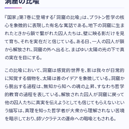
洞窟の比喩
『国家』第7巻に登場する「洞窟の比喩」は、プラトン哲学の核
心を象徴的に表現した有名な寓話である。地下の洞窟に生ま
れたときから鎖で繋がれた囚人たちは、壁に映る影だけを見
て育ち、それを実在だと信じている。ある日、一人の囚人が鎖
から解放され、洞窟の外へ出ると、まばゆい太陽の光の下で真
の実在を目にする。
この比喩において、洞窟は感覚的世界を、影は我々が日常的
に知覚する個物を、太陽は善のイデアを象徴している。洞窟か
ら脱出する過程は、無知から知への魂の上昇、すなわち哲学
的教育の過程を表している。解放された囚人が洞窟に戻って
他の囚人たちに真実を伝えようとしても信じてもらえないとい
う描写は、真理を知った哲学者が大衆から理解されない苦境
を暗示しており、師ソクラテスの運命への暗喩ともされる。