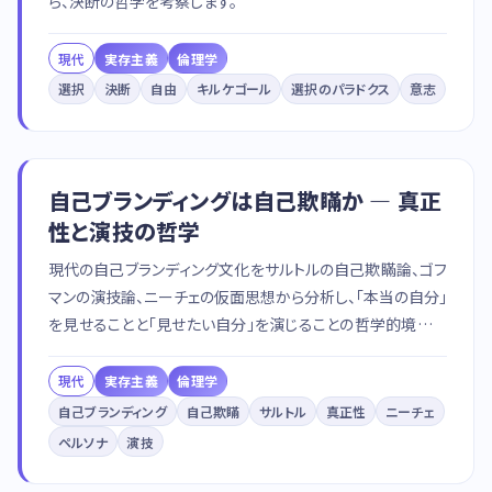
ら、決断の哲学を考察します。
現代
実存主義
倫理学
選択
決断
自由
キルケゴール
選択のパラドクス
意志
自己ブランディングは自己欺瞞か — 真正
性と演技の哲学
現代の自己ブランディング文化をサルトルの自己欺瞞論、ゴフ
マンの演技論、ニーチェの仮面思想から分析し、「本当の自分」
を見せることと「見せたい自分」を演じることの哲学的境界を
考察します。
現代
実存主義
倫理学
自己ブランディング
自己欺瞞
サルトル
真正性
ニーチェ
ペルソナ
演技