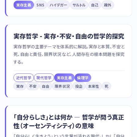
実存主義
SNS
ハイデガー
サルトル
自己
疎外
実存哲学 - 実存・不安・自由の哲学的探究
実存哲学の主要テーマを体系的に解説。実存と本質、不安と
死、自由と責任、限界状況など、人間存在の根本問題を探究
する。
近代哲学
現代哲学
実存主義
倫理学
実存
不安
自由
限界状況
投企
本来性
死
「自分らしさ」とは何か — 哲学が問う真正
性（オーセンティシティ）の意味
「自分らしく生きよう」という言葉が溢れる現代。しかし「自分