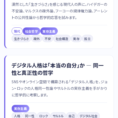
漠然とした「生きづらさ」を感じる現代人の声に、ハイデガーの
不安論、マルクスの疎外論、フーコーの規律権力論、アーレン
トの公共性論から哲学的応答を試みます。
現代
社会哲学
実存主義
生きづらさ
疎外
不安
社会構造
実存
孤立
デジタル人格は「本当の自分」か — 同一
性と真正性の哲学
SNSやオンライン空間で構築される「デジタル人格」を、ジョ
ン・ロックの人格同一性論やサルトルの実存主義を手がかり
に哲学的に考察します。
実存主義
人格
同一性
ロック
サルトル
自己
デジタル社会