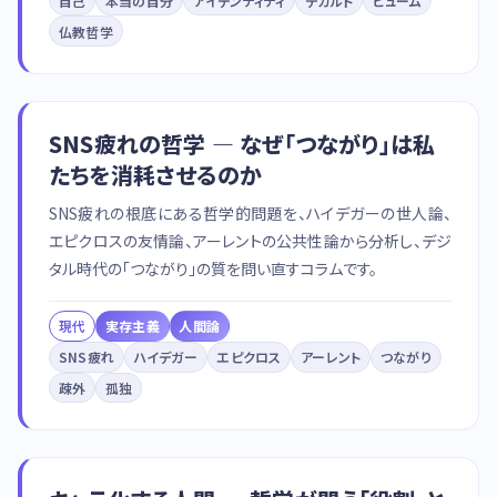
自己
本当の自分
アイデンティティ
デカルト
ヒューム
仏教哲学
SNS疲れの哲学 — なぜ「つながり」は私
たちを消耗させるのか
SNS疲れの根底にある哲学的問題を、ハイデガーの世人論、
エピクロスの友情論、アーレントの公共性論から分析し、デジ
タル時代の「つながり」の質を問い直すコラムです。
現代
実存主義
人間論
SNS疲れ
ハイデガー
エピクロス
アーレント
つながり
疎外
孤独