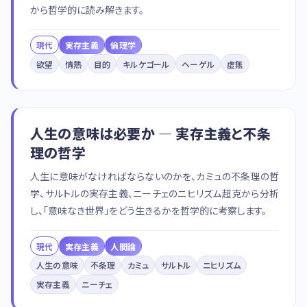
から哲学的に読み解きます。
現代
実存主義
倫理学
欲望
情熱
目的
キルケゴール
ヘーゲル
虚無
人生の意味は必要か — 実存主義と不条
理の哲学
人生に意味がなければならないのかを、カミュの不条理の哲
学、サルトルの実存主義、ニーチェのニヒリズム超克から分析
し、「意味なき世界」をどう生きるかを哲学的に考察します。
現代
実存主義
人間論
人生の意味
不条理
カミュ
サルトル
ニヒリズム
実存主義
ニーチェ