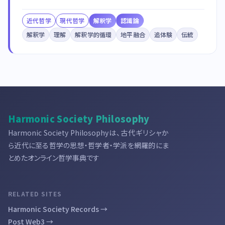
近代哲学
現代哲学
解釈学
認識論
解釈学
理解
解釈学的循環
地平融合
追体験
伝統
Harmonic Society Philosophy
Harmonic Society Philosophyは、古代ギリシャか
ら近代に至る哲学の思想・哲学者・学派を網羅的にま
とめたオンライン哲学事典です
RELATED SITES
Harmonic Society Records →
Post Web3 →