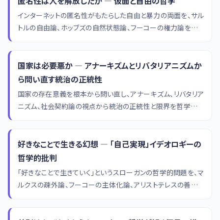
匿名性は人を解放したか — 仮面と自由の哲学
インターネットの匿名性がもたらした自由と暴力の両面を、サル
トルの自由論、ホッブズの自然状態論、フーコーの権力論を通じ
て哲学的に分析するコラムです。
国家は必要悪か — アナーキズムとリバタリアニズムか
ら問い直す統治の正統性
国家の存在意義を根本から問い直し、アナーキズム、リバタリア
ニズム、社会契約論の視点から統治の正統性と限界を哲学的に
考察します。
好きなことで生きる幻想 — 「自己実現」イデオロギーの
哲学的批判
「好きなことで生きていく」というスローガンの哲学的問題を、マ
ルクスの疎外論、フーコーの主体化論、アリストテレスの善き生
の概念から批判的に検討します。