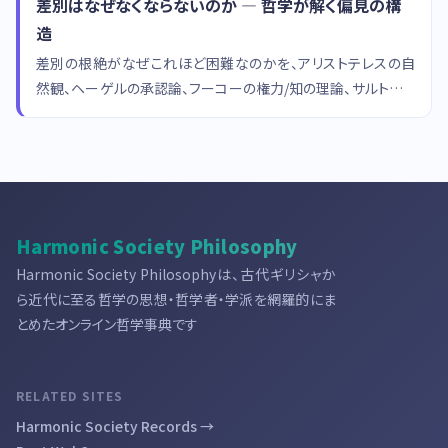
差別はなぜなくならないのか — 哲学が解く偏見の構
造
差別の根絶がなぜこれほど困難なのかを、アリストテレスの自
然観、ヘーゲルの承認論、フーコーの権力/知の理論、サルトルの
「まなざし」の哲学から多角的に分析します。
Harmonic Society Philosophy
Harmonic Society Philosophyは、古代ギリシャか
ら近代に至る哲学の思想・哲学者・学派を網羅的にま
とめたオンライン哲学事典です
RELATED SITES
Harmonic Society Records →