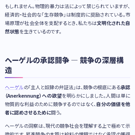
もしれません。物理的暴力は法によって禁じられていますが、
経済的・社会的な「生存競争」は制度的に奨励されている。市
場原理が社会全体を支配するとき、私たちは
文明化された自
然状態
を生きているのです。
ヘーゲルの承認闘争 — 競争の深層構
造
ヘーゲル
の「主人と奴隷の弁証法」は、競争の根底にある
承認
（Anerkennung）への欲望
を明らかにしました。人間は単に
物質的な利益のために競争するのではなく、
自分の価値を他
者に認めさせるために
闘う。
ヘーゲルの洞察は、現代の競争社会を理解する上で極めて示
唆的です。昇進競争の本質は給料の増額ではなく承認の獲得