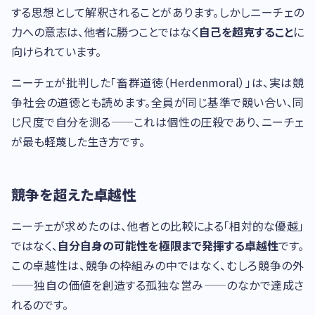
する思想として解釈されることがあります。しかしニーチェの
力への意志は、他者に勝つことではなく
自己を超克すること
に
向けられています。
ニーチェが批判した「畜群道徳（Herdenmoral）」は、実は競
争社会の道徳とも読めます。全員が同じ基準で競い合い、同
じ尺度で自分を測る——これは個性の圧殺であり、ニーチェ
が最も軽蔑した生き方です。
競争を超えた卓越性
ニーチェが求めたのは、他者との比較による「相対的な優越」
ではなく、
自分自身の可能性を極限まで発揮する卓越性
です。
この卓越性は、競争の枠組みの中ではなく、むしろ競争の外
——独自の価値を創造する孤独な営み——のなかで達成さ
れるのです。