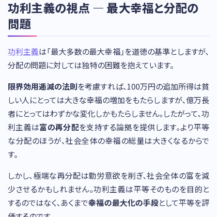
功利主義の視点 — 最大幸福と分配の
問題
功利主義
は「最大多数の最大幸福」を道徳の基準としますが、
分配の問題に対しては独特の困難を抱えています。
限界効用逓減の法則
を考慮すれば、100万円の追加所得は貧
しい人にとっては大きな幸福の増加をもたらしますが、億万長
者にとってはわずかな変化しかもたらしません。したがって、功
利主義は
富の再分配
を支持する論拠を提供します。より平等
な分配のほうが、社会全体の幸福の総量は大きくなるからで
す。
しかし、極端な再分配は勤労意欲を削ぎ、社会全体の富を減
少させるかもしれません。功利主義は平等そのものを目的と
するのではなく、あくまで
幸福の最大化の手段
として平等を評
価するのです。