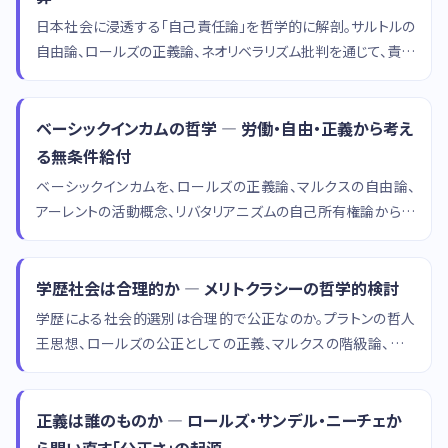
日本社会に浸透する「自己責任論」を哲学的に解剖。サルトルの
自由論、ロールズの正義論、ネオリベラリズム批判を通じて、責任
概念の射程と限界を考察します。
ベーシックインカムの哲学 — 労働・自由・正義から考え
る無条件給付
ベーシックインカムを、ロールズの正義論、マルクスの自由論、
アーレントの活動概念、リバタリアニズムの自己所有権論から多
角的に哲学的検討します。
学歴社会は合理的か — メリトクラシーの哲学的検討
学歴による社会的選別は合理的で公正なのか。プラトンの哲人
王思想、ロールズの公正としての正義、マルクスの階級論、ブル
デューの文化資本論を手がかりに、メリトクラシーの正当性を問
い直します。
正義は誰のものか — ロールズ・サンデル・ニーチェか