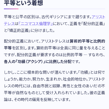
平等という着想
平等と公平の区別は、古代ギリシアにまで遡ります。
アリスト
テレス
は
『ニコマコス倫理学』
において、正義を「配分的正義」
と「矯正的正義」に分けました。
配分的正義において、アリストテレスは
算術的平等と比例的
平等
を区別します。算術的平等は全員に同じ量を与えること
ですが、配分的正義が要求するのは比例的平等 — すなわち、
各人の「功績（アクシア）」に比例した分配
です。
しかし、ここに根本的な問いが潜んでいます。「功績」とは何で
しょうか。能力か、努力か、生まれか、社会的地位か。アリストテ
レスの時代には、自由市民と奴隷、男性と女性のあいだの不
平等が自然なものとして受け入れられていました。彼の正義
論は、その時代の偏見を反映しています。