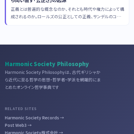
ら問い直す「公正さ」の起源
正義とは普遍的な概念なのか、それとも時代や権力によって構
成されるのか。ロールズの公正としての正義、サンデルのコミュ
ニタリアニズム、ニーチェの道徳系譜学を手がかりに、正義概念
の根源を問い直します。
Harmonic Society Philosophy
Harmonic Society Philosophyは、古代ギリシャか
ら近代に至る哲学の思想・哲学者・学派を網羅的にま
とめたオンライン哲学事典です
RELATED SITES
Harmonic Society Records →
Post Web3 →
Harmonic Society株式会社 →