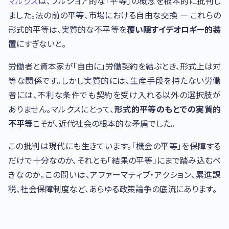
マルクス
は、ブルジョア的な「平等」の概念を根本的に批判し
ました。法の前の平等、市場における自由な交換 — これらの
形式的平等は、実質的な不平等を
覆い隠すイデオロギー的装
置
にすぎないと。
労働者と資本家が「自由に」労働契約を結ぶとき、形式上は対
等な関係です。しかし実質的には、生産手段を持たない労働
者には、不利な条件でも契約を受け入れる以外の選択肢が
ありません。マルクスにとって、
形式的平等のもとでの実質的
不平等
こそが、近代社会の根本的な矛盾でした。
この批判は現代にも生きています。「機会の平等」を保障する
だけで十分なのか、それとも「結果の平等」にまで踏み込むべ
きなのか。この問いは、アファーマティブ・アクション、累進課
税、社会保障制度など、あらゆる政策論争の底流にあります。