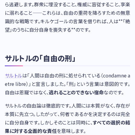
ら逃避します。群衆に埋没すること、権威に盲従すること、享楽
に溺れること——これらは、自由の重荷を降ろすための無意
識的な戦略です。キルケゴールの言葉を借りれば、人は**「絶
望」のうちに自分自身を喪失する**のです。
サルトルの「自由の刑」
サルトル
は「人間は自由の刑に処せられている（condamne a
etre libre）」と宣言しました。「刑」という言葉は意図的です。
自由は恩寵ではなく、
逃れることのできない宿命
なのです。
サルトルの自由論は徹底的です。人間には本質がなく、存在が
本質に先立つ。したがって、何者であるかを決定するのは完全
に自分自身です。しかしそのことは同時に、
すべての選択の結
果に対する全面的な責任
を意味します。