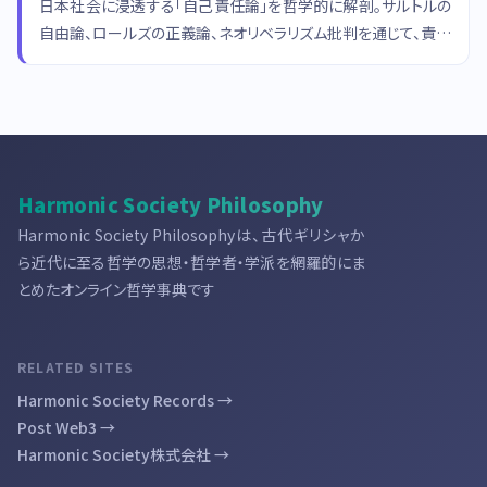
日本社会に浸透する「自己責任論」を哲学的に解剖。サルトルの
自由論、ロールズの正義論、ネオリベラリズム批判を通じて、責任
概念の射程と限界を考察します。
Harmonic Society Philosophy
Harmonic Society Philosophyは、古代ギリシャか
ら近代に至る哲学の思想・哲学者・学派を網羅的にま
とめたオンライン哲学事典です
RELATED SITES
Harmonic Society Records →
Post Web3 →
Harmonic Society株式会社 →