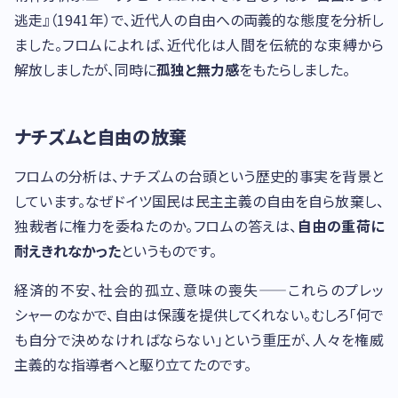
逃走』（1941年）で、近代人の自由への両義的な態度を分析し
ました。フロムによれば、近代化は人間を伝統的な束縛から
解放しましたが、同時に
孤独と無力感
をもたらしました。
ナチズムと自由の放棄
フロムの分析は、ナチズムの台頭という歴史的事実を背景と
しています。なぜドイツ国民は民主主義の自由を自ら放棄し、
独裁者に権力を委ねたのか。フロムの答えは、
自由の重荷に
耐えきれなかった
というものです。
経済的不安、社会的孤立、意味の喪失——これらのプレッ
シャーのなかで、自由は保護を提供してくれない。むしろ「何で
も自分で決めなければならない」という重圧が、人々を権威
主義的な指導者へと駆り立てたのです。