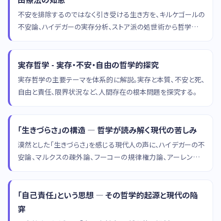
不安を排除するのではなく引き受ける生き方を、キルケゴールの
不安論、ハイデガーの実存分析、ストア派の処世術から哲学的に
考察し、不安との共存の知恵を探るコラムです。
実存哲学 - 実存・不安・自由の哲学的探究
実存哲学の主要テーマを体系的に解説。実存と本質、不安と死、
自由と責任、限界状況など、人間存在の根本問題を探究する。
「生きづらさ」の構造 — 哲学が読み解く現代の苦しみ
漠然とした「生きづらさ」を感じる現代人の声に、ハイデガーの不
安論、マルクスの疎外論、フーコーの規律権力論、アーレントの
公共性論から哲学的応答を試みます。
「自己責任」という思想 — その哲学的起源と現代の陥
穽