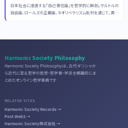
日本社会に浸透する「自己責任論」を哲学的に解剖。サルトルの
自由論、ロールズの正義論、ネオリベラリズム批判を通じて、責任
概念の射程と限界を考察します。
Harmonic Society Philosophy
Harmonic Society Philosophyは、古代ギリシャか
ら近代に至る哲学の思想・哲学者・学派を網羅的にま
とめたオンライン哲学事典です
RELATED SITES
Harmonic Society Records →
Post Web3 →
Harmonic Society株式会社 →