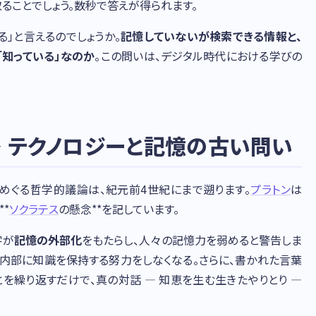
ることでしょう。数秒で答えが得られます。
る」と言えるのでしょうか。
記憶していないが検索できる情報と、
「知っている」なのか
。この問いは、デジタル時代における学びの
— テクノロジーと記憶の古い問い
めぐる哲学的議論は、紀元前4世紀にまで遡ります。
プラトン
は
*
ソクラテス
の懸念**を記しています。
字が
記憶の外部化
をもたらし、人々の記憶力を弱めると警告しま
の内部に知識を保持する努力をしなくなる。さらに、書かれた言葉
を繰り返すだけで、真の対話 — 知恵を生む生きたやりとり —