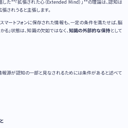
**「拡張された心（Extended Mind）」**の理論は、認知は
拡張されうると主張します。
、スマートフォンに保存された情報も、一定の条件を満たせば、脳
分かる」状態は、知識の欠如ではなく、
知識の外部的な保持
として
の情報源が認知の一部と見なされるためには条件があると述べて
と