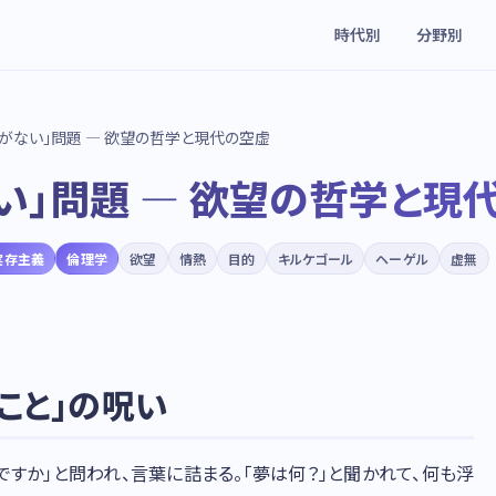
時代別
分野別
とがない」問題 — 欲望の哲学と現代の空虚
い」問題 — 欲望の哲学と現
実存主義
倫理学
欲望
情熱
目的
キルケゴール
ヘーゲル
虚無
いこと」の呪い
すか」と問われ、言葉に詰まる。「夢は何？」と聞かれて、何も浮