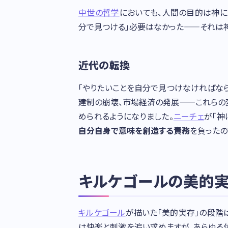
中世の哲学
においても、人間の目的は神に
分で見つける」必要はなかった——それは神
近代の転換
「やりたいことを自分で見つけなければな
建制の崩壊、市場経済の発展——これらの
められるようになりました。
ニーチェ
が「神
自分自身で意味を創造する責務
を負ったの
キルケゴールの美的実
キルケゴール
が描いた「美的実存」の段階
は快楽と刺激を追い求めますが、あらゆる