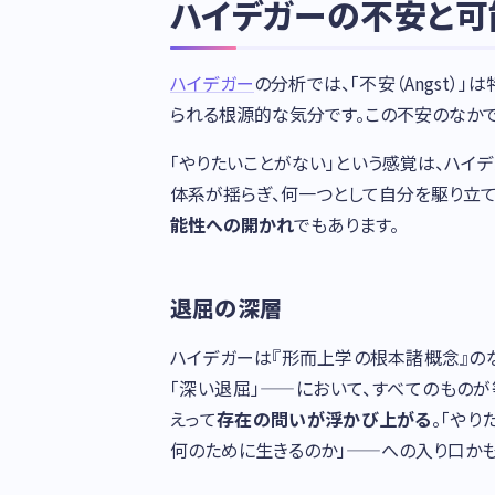
ハイデガーの不安と可
ハイデガー
の分析では、「不安（Angst
られる根源的な気分です。この不安のなか
「やりたいことがない」という感覚は、ハ
体系が揺らぎ、何一つとして自分を駆り立
能性への開かれ
でもあります。
退屈の深層
ハイデガーは『形而上学の根本諸概念』の
「深い退屈」——において、すべてのものが
えって
存在の問いが浮かび上がる
。「やり
何のために生きるのか」——への入り口かも