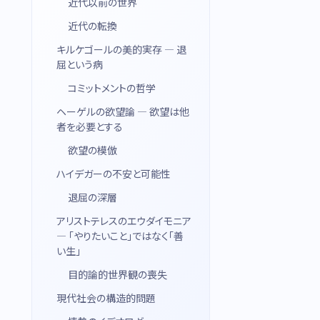
近代以前の世界
近代の転換
キルケゴールの美的実存 — 退
屈という病
コミットメントの哲学
ヘーゲルの欲望論 — 欲望は他
者を必要とする
欲望の模倣
ハイデガーの不安と可能性
退屈の深層
アリストテレスのエウダイモニア
— 「やりたいこと」ではなく「善
い生」
目的論的世界観の喪失
現代社会の構造的問題