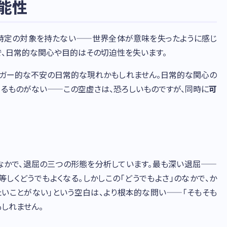
能性
）」は特定の対象を持たない——世界全体が意味を失ったように感じ
で、日常的な関心や目的はその切迫性を失います。
イデガー的な不安の日常的な現れかもしれません。日常的な関心の
てるものがない——この空虚さは、恐ろしいものですが、同時に
可
なかで、退屈の三つの形態を分析しています。最も深い退屈——
等しくどうでもよくなる。しかしこの「どうでもよさ」のなかで、か
たいことがない」という空白は、より根本的な問い——「そもそも
しれません。