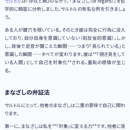
サルトル
は『存在と無』のなかで、「まなざし（le regard）」を哲
学的に精密に分析しました。サルトルの有名な例を引きましょ
う。
ある人が鍵穴を覗いている。そのとき彼は完全に行為に没入
しており、自分自身を意識していない（前反省的意識）。しか
し、背後で足音が聞こえた瞬間——つまり「見られている」と
意識した瞬間——すべてが変わります。彼は**「覗き見をして
いる人間」として自己を対象化**される。羞恥の感情が生じ
る。
まなざしの弁証法
サルトルにとって、他者のまなざしは二重の意味で自己に関わ
ります。
第一に、まなざしは私を**「対象」に変える力**です。他者に見