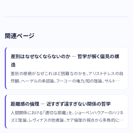
関連ページ
差別はなぜなくならないのか — 哲学が解く偏見の構
造
差別の根絶がなぜこれほど困難なのかを、アリストテレスの自
然観、ヘーゲルの承認論、フーコーの権力/知の理論、サルトルの
「まなざし」の哲学から多角的に分析します。
距離感の倫理 — 近すぎず遠すぎない関係の哲学
人間関係における「適切な距離」を、ショーペンハウアーのハリネ
ズミ理論、レヴィナスの他者論、ケア倫理の視点から多角的に考
察します。