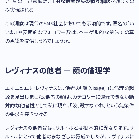
い。真の自己意識は、
自由な他者からの相互承認
を通じての
み実現される。
この洞察は現代のSNS社会においても示唆的です。匿名の「い
いね」や表面的なフォロワー数は、ヘーゲル的な意味での真
の承認を提供しうるでしょうか。
レヴィナスの他者 — 顔の倫理学
エマニュエル・レヴィナスは、他者の「顔（visage）」に倫理の起
源を見出しました。他者の顔は、カテゴリーに還元できない
絶
対的な他者性
として私に現れ、「汝、殺すなかれ」という無条件
の要求を突きつける。
レヴィナスの他者論は、サルトルとは根本的に異なります。サ
ルトルにとって他者のまなざしは脅威でしたが、レヴィナスに