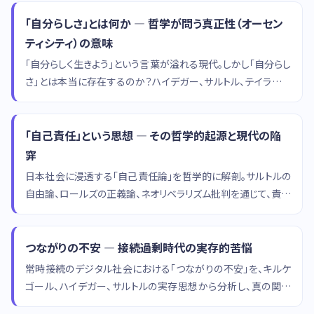
「自分らしさ」とは何か — 哲学が問う真正性（オーセン
ティシティ）の意味
「自分らしく生きよう」という言葉が溢れる現代。しかし「自分らし
さ」とは本当に存在するのか？ハイデガー、サルトル、テイラーの
思想から真正性の哲学を掘り下げます。
「自己責任」という思想 — その哲学的起源と現代の陥
穽
日本社会に浸透する「自己責任論」を哲学的に解剖。サルトルの
自由論、ロールズの正義論、ネオリベラリズム批判を通じて、責任
概念の射程と限界を考察します。
つながりの不安 — 接続過剰時代の実存的苦悩
常時接続のデジタル社会における「つながりの不安」を、キルケ
ゴール、ハイデガー、サルトルの実存思想から分析し、真の関係
性の条件を探ります。