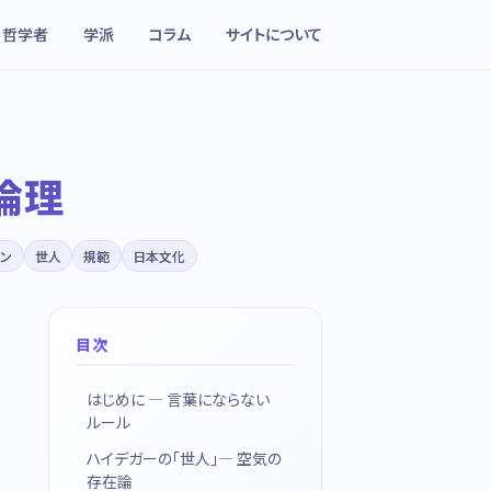
哲学者
学派
コラム
サイトについて
倫理
イン
世人
規範
日本文化
目次
はじめに — 言葉にならない
ルール
ハイデガーの「世人」— 空気の
存在論