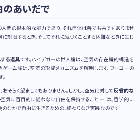
由のあいだで
ての人間の根本的な能力であり、それ自体は善でも悪でもありませ
当に制限するとき、そしてそれに気づくことすら困難なときに生じ
化する道具
です。ハイデガーの世人論は、空気の存在論的構造を
言語ゲーム論は、空気の形成メカニズムを解明します。フーコーの
す。
おそらく望ましくもありません。しかし、空気に対して
反省的な
の空気に盲目的に従わない自由を保持すること — は、哲学的に
会のなかで自由に生きるための、終わりなき実践なのです。