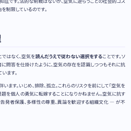
の抑圧です。法的な制裁はないが、空気に逆らうことの社会的コス
を制限しているのです。
理
とではなく、空気を
読んだうえで従わない選択をする
ことです。ソ
若者に問答を仕掛けたように、空気の存在を認識しつつもそれに抗
ています。
伴います。いじめ、排除、孤立。これらのリスクを前にして「空気を
問題を個人の勇気に転嫁することになりかねません。空気に抗す
部告発者保護、多様性の尊重、異論を歓迎する組織文化 — が不