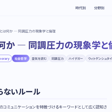
時代別
分野別
」とは何か — 同調圧力の現象学と倫理
何か — 同調圧力の現象学と
porary
社会哲学
空気を読む
同調圧力
ハイデガー
ウィトゲンシュタ
ならないルール
社会のコミュニケーションを特徴づけるキーワードとして広く認知さ