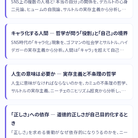
SNS上の複数の人格と「本当の自分」の関係を、デカルトの心身
二元論、ヒュームの自我論、サルトルの実存主義から分析し、デ
ジタル時代の自己同一性を哲学的に考察します。
キャラ化する人間 — 哲学が問う「役割」と「自己」の境界
SNS時代の「キャラ化」現象を、ゴフマンの社会学とサルトル、ハイ
デガーの実存主義から分析。人間は「キャラ」を超えて自己であ
れるのかを考察します。
人生の意味は必要か — 実存主義と不条理の哲学
人生に意味がなければならないのかを、カミュの不条理の哲学、
サルトルの実存主義、ニーチェのニヒリズム超克から分析し、「意
味なき世界」をどう生きるかを哲学的に考察します。
「正しさ」への依存 — 道徳的正しさが自己目的化すると
き
「正しさ」を求める衝動がなぜ依存的になりうるのかを、ニー