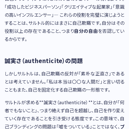
「成功したビジネスパーソン」「クリエイティブな起業家」「意識
の高いインフルエンサー」— これらの役割を完璧に演じようと
することは、サルトル的にはまさに自己欺瞞です。自分はその
役割以上の存在であること、つまり
自分の自由
を否認してい
るからです。
誠実さ（authenticite）の問題
しかしサルトルは、自己欺瞞の反対が「素朴な正直さ」である
とは考えていません。「私は本当は〇〇な人間だ」と言い切る
こともまた、自己を固定化する自己欺瞞の一形態です。
サルトルが求める**誠実さ（authenticite）**とは、自分が「何
者でもないこと」、つまり絶えず自己を超越し、自己を作り変え
ていく存在であることを引き受ける態度です。この意味で、自
己ブランディングの問題は「嘘をついている」ことではなく、
ブ