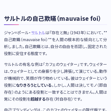
サルトルの自己欺瞞（mauvaise foi）
ジャン=ポール・
サルトル
は『存在と無』（1943年）において、**
自己欺瞞（mauvaise foi）**を人間の根本的な傾向として分
析しました。自己欺瞞とは、自分の自由を否認し、固定された
役割に安住する態度です。
サルトルの有名な例は「カフェのウェイター」です。ウェイター
は、ウェイターとしての身振りを少し誇張して演じている。動作
が機械的で、笑顔が作り物めいている。彼はウェイターという
役割に
なりきろうとしている
。しかし、人間は決してモノ（即自
存在）のようにある役割と一致することはできません。人間は
常にその役割を
超越する
存在（対自存在）です。
自己ブランディングは、このカフェのウェイターの現代版です。