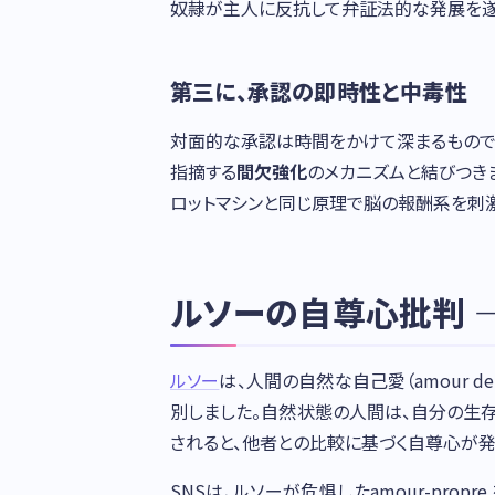
奴隷が主人に反抗して弁証法的な発展を遂
第三に、承認の即時性と中毒性
対面的な承認は時間をかけて深まるもので
指摘する
間欠強化
のメカニズムと結びつき
ロットマシンと同じ原理で脳の報酬系を刺激
ルソーの自尊心批判 — a
ルソー
は、人間の自然な自己愛（amour de
別しました。自然状態の人間は、自分の生
されると、他者との比較に基づく自尊心が
SNSは、ルソーが危惧したamour-pro