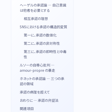
ヘーゲルの承認論 — 自己意識
は他者を必要とする
相互承認の理想
SNSにおける承認の構造的変質
第一に、承認の数値化
第二に、承認の非対称性
第三に、承認の即時性と中毒
性
ルソーの自尊心批判 —
amour-propre の暴走
ホネットの承認論 — 三つの承
認の領域
承認の病理を超えて
おわりに — 承認の弁証法
関連項目