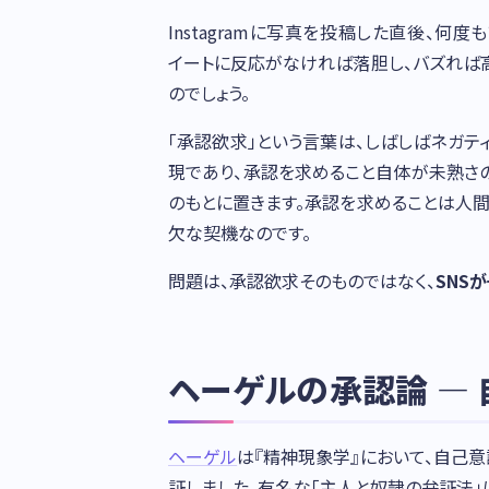
Instagramに写真を投稿した直後、何度
イートに反応がなければ落胆し、バズれば
のでしょう。
「承認欲求」という言葉は、しばしばネガテ
現であり、承認を求めること自体が未熟さ
のもとに置きます。承認を求めることは人
欠な契機なのです。
問題は、承認欲求そのものではなく、
SNS
ヘーゲルの承認論 —
ヘーゲル
は『精神現象学』において、自己
証しました。有名な「主人と奴隷の弁証法