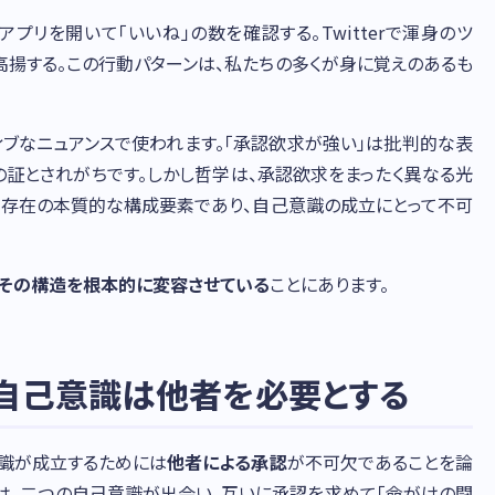
もアプリを開いて「いいね」の数を確認する。Twitterで渾身のツ
高揚する。この行動パターンは、私たちの多くが身に覚えのあるも
ィブなニュアンスで使われます。「承認欲求が強い」は批判的な表
の証とされがちです。しかし哲学は、承認欲求をまったく異なる光
間存在の本質的な構成要素であり、自己意識の成立にとって不可
がその構造を根本的に変容させている
ことにあります。
 自己意識は他者を必要とする
意識が成立するためには
他者による承認
が不可欠であることを論
」は、二つの自己意識が出会い、互いに承認を求めて「命がけの闘