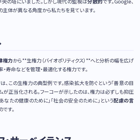
中央の塔にいました。しかし現代の監視は
分散的
です。Google、
 複数の主体が異なる角度から私たちを見ています。
へ
律権力
から**生権力（バイオポリティクス）**へと分析の幅を広げ
率・寿命などを管理・最適化する権力です。
プリは、この生権力の典型例です。感染拡大を防ぐという「善意の目
テムが正当化される。フーコーが示したのは、権力は必ずしも抑圧
「あなたの健康のために」「社会の安全のために」という
配慮の言
のです。