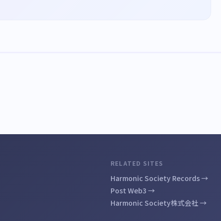
RELATED SITES
Harmonic Society Records →
Post Web3 →
Harmonic Society株式会社 →