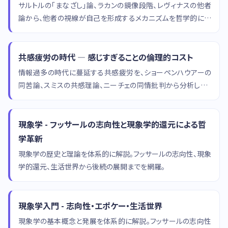
サルトルの「まなざし」論、ラカンの鏡像段階、レヴィナスの他者
論から、他者の視線が自己を形成するメカニズムを哲学的に考
察します。
共感疲労の時代 — 感じすぎることの倫理的コスト
情報過多の時代に蔓延する共感疲労を、ショーペンハウアーの
同苦論、スミスの共感理論、ニーチェの同情批判から分析し、持
続可能な倫理のあり方を探ります。
現象学 - フッサールの志向性と現象学的還元による哲
学革新
現象学の歴史と理論を体系的に解説。フッサールの志向性、現象
学的還元、生活世界から後続の展開までを網羅。
現象学入門 - 志向性・エポケー・生活世界
現象学の基本概念と発展を体系的に解説。フッサールの志向性