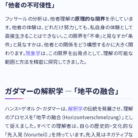
「他者の不可侵性」
フッサールの分析は、他者理解の
原理的な限界
を示していま
す。他者の体験は、どれだけ努力しても、私自身の体験として
直接生きることはできない。この限界を「不幸」と見なすか「条
件」と見なすかは、他者との関係をどう構想するかに大きく関
わります。
現象学
は、この限界を出発点として、理解の可能な
範囲と方法を精密に探究してきました。
ガダマーの解釈学 — 「地平の融合」
ハンス=ゲオルク・ガダマーは、
解釈学
の伝統を発展させ、理解
のプロセスを「地平の融合（Horizontverschmelzung）」とし
て捉えました。すべての理解者は、自らの歴史的・文化的な
「先入見（Vorurteil）」を持っています。先入見はネガティブな