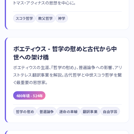
トマス・アクィナスの思想を中心に。
スコラ哲学
教父哲学
神学
ボエティウス - 哲学の慰めと古代から中
世への架け橋
ボエティウスの生涯、『哲学の慰め』、普遍論争への影響、アリ
ストテレス翻訳事業を解説。古代哲学と中世スコラ哲学を繋
ぐ最重要の思想家。
480年頃 - 524年
哲学の慰め
普遍論争
運命の車輪
翻訳事業
自由学芸