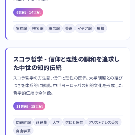
6世紀 - 14世紀
実在論
唯名論
概念論
普遍
イデア論
形相
スコラ哲学 - 信仰と理性の調和を追求し
た中世の知的伝統
スコラ哲学の方法論、信仰と理性の関係、大学制度との結び
つきを体系的に解説。中世ヨーロッパの知的文化を形成した
哲学的伝統の全体像。
11世紀 - 15世紀
問題討論
命題集
大学
信仰と理性
アリストテレス受容
自由学芸