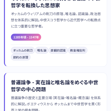
哲学を転換した思想家
オッカムのウィリアムの剃刀の原理、唯名論、認識論、政治思
想を体系的に解説。中世スコラ哲学から近代哲学への転換点
に立つ重要な哲学者。
1285年頃 - 1347年
オッカムの剃刀
唯名論
直観的認識
教皇権批判
節約の原理
普遍論争 - 実在論と唯名論をめぐる中世
哲学の中心問題
普遍論争の歴史と主要立場（実在論・唯名論・概念論）を体系
的に解説。ボエティウスから オッカムまで中世哲学を貫く形
而上学の根本問題。