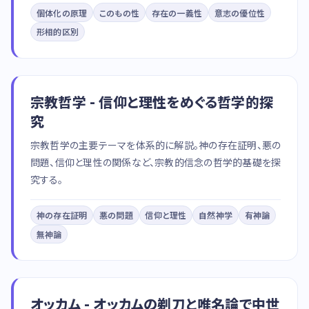
個体化の原理
このもの性
存在の一義性
意志の優位性
形相的区別
宗教哲学 - 信仰と理性をめぐる哲学的探
究
宗教哲学の主要テーマを体系的に解説。神の存在証明、悪の
問題、信仰と理性の関係など、宗教的信念の哲学的基礎を探
究する。
神の存在証明
悪の問題
信仰と理性
自然神学
有神論
無神論
オッカム - オッカムの剃刀と唯名論で中世