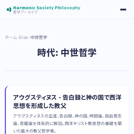
Harmonic Society Philosophy
哲学アーカイブ
ホーム
Eras
中世哲学
時代: 中世哲学
アウグスティヌス - 告白録と神の国で西洋
思想を形成した教父
アウグスティヌスの生涯、告白録、神の国、時間論、自由意志
論、恩寵論を体系的に解説。西洋キリスト教思想の基礎を築
いた最大の教父哲学者。