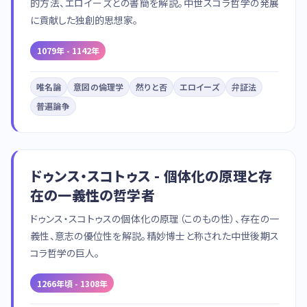
的方法、エロイーズとの書簡を解説。中世スコラ哲学の発展
に貢献した独創的思想家。
1079年 - 1142年
唯名論
意図の倫理学
然りと否
エロイーズ
弁証法
普遍論争
ドゥンス・スコトゥス - 個体化の原理と存
在の一義性の哲学者
ドゥンス・スコトゥスの個体化の原理（このもの性）、存在の一
義性、意志の優位性を解説。精妙博士と称された中世後期ス
コラ哲学の巨人。
1266年頃 - 1308年