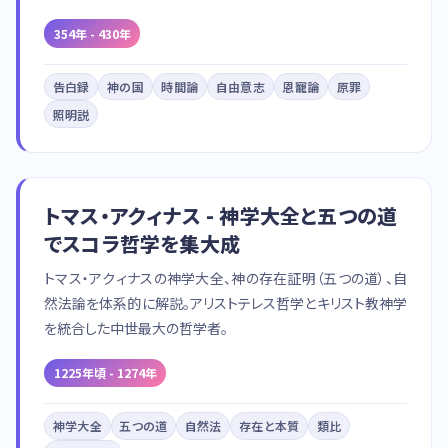
354年 - 430年
告白録
神の国
時間論
自由意志
恩寵論
原罪
照明説
トマス・アクィナス - 神学大全と五つの道
でスコラ哲学を集大成
トマス・アクィナスの神学大全、神の存在証明（五つの道）、自
然法論を体系的に解説。アリストテレス哲学とキリスト教神学
を統合した中世最大の哲学者。
1225年頃 - 1274年
神学大全
五つの道
自然法
存在と本質
類比