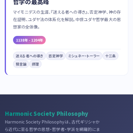
哲学の最高峰
マイモニデスの生涯、『迷える者への導き』、否定神学、神の存
在証明、ユダヤ法の体系化を解説。中世ユダヤ哲学最大の思
想家の全体像。
1138年 - 1204年
迷える者への導き
否定神学
ミシュネー・トーラー
十三条
預言論
摂理
Harmonic Society Philosophy
Harmonic Society Philosophyは、古代ギリシャか
ら近代に至る哲学の思想・哲学者・学派を網羅的にま