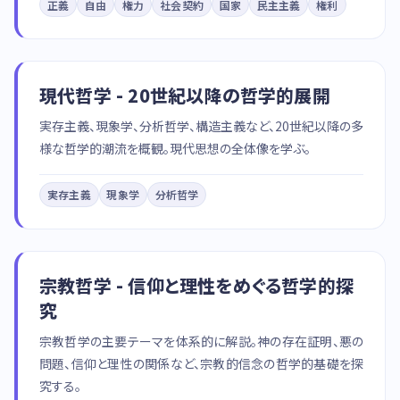
正義
自由
権力
社会契約
国家
民主主義
権利
現代哲学 - 20世紀以降の哲学的展開
実存主義、現象学、分析哲学、構造主義など、20世紀以降の多
様な哲学的潮流を概観。現代思想の全体像を学ぶ。
実存主義
現象学
分析哲学
宗教哲学 - 信仰と理性をめぐる哲学的探
究
宗教哲学の主要テーマを体系的に解説。神の存在証明、悪の
問題、信仰と理性の関係など、宗教的信念の哲学的基礎を探
究する。