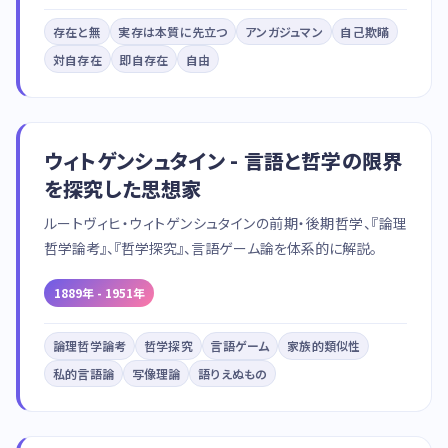
存在と無
実存は本質に先立つ
アンガジュマン
自己欺瞞
対自存在
即自存在
自由
ウィトゲンシュタイン - 言語と哲学の限界
を探究した思想家
ルートヴィヒ・ウィトゲンシュタインの前期・後期哲学、『論理
哲学論考』、『哲学探究』、言語ゲーム論を体系的に解説。
1889年 - 1951年
論理哲学論考
哲学探究
言語ゲーム
家族的類似性
私的言語論
写像理論
語りえぬもの