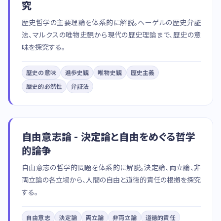
究
歴史哲学の主要理論を体系的に解説。ヘーゲルの歴史弁証
法、マルクスの唯物史観から現代の歴史理論まで、歴史の意
味を探究する。
歴史の意味
進歩史観
唯物史観
歴史主義
歴史的必然性
弁証法
自由意志論 - 決定論と自由をめぐる哲学
的論争
自由意志の哲学的問題を体系的に解説。決定論、両立論、非
両立論の各立場から、人間の自由と道徳的責任の根拠を探究
する。
自由意志
決定論
両立論
非両立論
道徳的責任