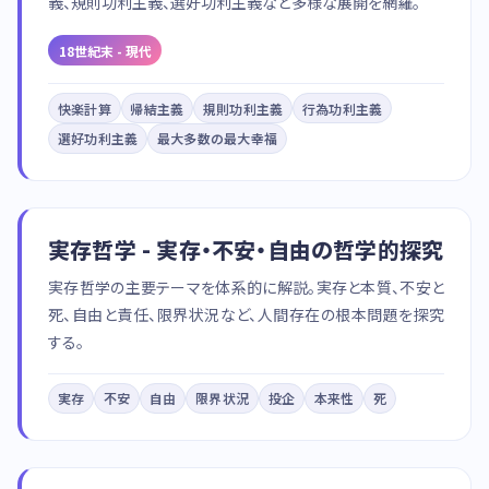
義、規則功利主義、選好功利主義など多様な展開を網羅。
18世紀末 - 現代
快楽計算
帰結主義
規則功利主義
行為功利主義
選好功利主義
最大多数の最大幸福
実存哲学 - 実存・不安・自由の哲学的探究
実存哲学の主要テーマを体系的に解説。実存と本質、不安と
死、自由と責任、限界状況など、人間存在の根本問題を探究
する。
実存
不安
自由
限界状況
投企
本来性
死