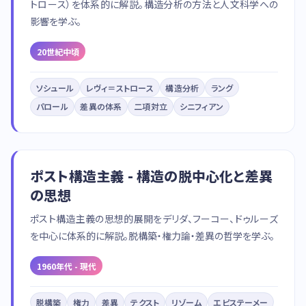
トロース）を体系的に解説。構造分析の方法と人文科学への
影響を学ぶ。
20世紀中頃
ソシュール
レヴィ＝ストロース
構造分析
ラング
パロール
差異の体系
二項対立
シニフィアン
ポスト構造主義 - 構造の脱中心化と差異
の思想
ポスト構造主義の思想的展開をデリダ、フーコー、ドゥルーズ
を中心に体系的に解説。脱構築・権力論・差異の哲学を学ぶ。
1960年代 - 現代
脱構築
権力
差異
テクスト
リゾーム
エピステーメー