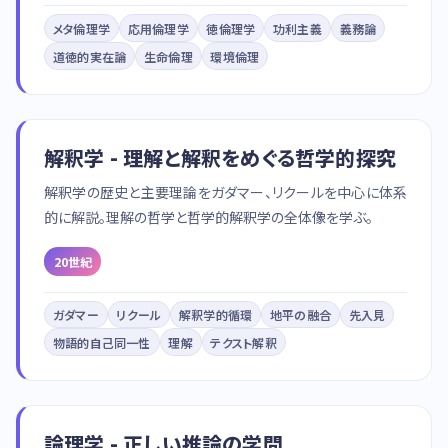
メタ倫理学
応用倫理学
徳倫理学
功利主義
義務論
道徳的実在論
生命倫理
環境倫理
解釈学 - 理解と解釈をめぐる哲学的探究
解釈学の歴史と主要理論をガダマー、リクールを中心に体系
的に解説。理解の哲学と哲学的解釈学の全体像を学ぶ。
20世紀
ガダマー
リクール
解釈学的循環
地平の融合
先入見
物語的自己同一性
理解
テクスト解釈
論理学 - 正しい推論の学問