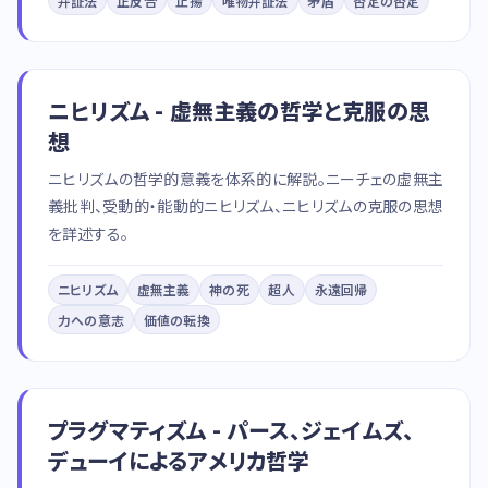
弁証法
正反合
止揚
唯物弁証法
矛盾
否定の否定
ニヒリズム - 虚無主義の哲学と克服の思
想
ニヒリズムの哲学的意義を体系的に解説。ニーチェの虚無主
義批判、受動的・能動的ニヒリズム、ニヒリズムの克服の思想
を詳述する。
ニヒリズム
虚無主義
神の死
超人
永遠回帰
力への意志
価値の転換
プラグマティズム - パース、ジェイムズ、
デューイによるアメリカ哲学