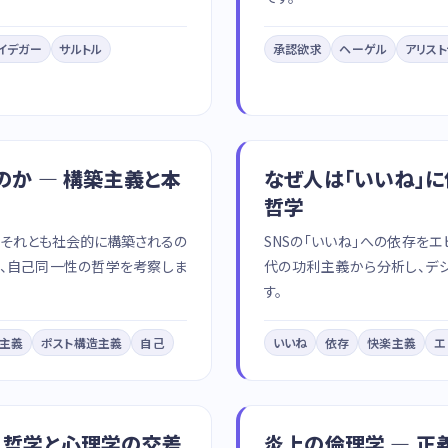
イデガー
サルトル
承認欲求
ヘーゲル
アリス
のか — 構築主義と本
なぜ人は「いいね」に
哲学
、それとも社会的に構築されるの
SNSの「いいね」への依存を
ら、自己同一性の哲学を考察しま
代の功利主義から分析し、デ
す。
主義
ポスト構造主義
自己
いいね
依存
快楽主義
エ
— 哲学と心理学の交差
炎上の倫理学 — 