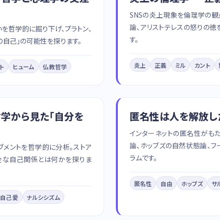
SNSの炎上現象を倫理学の観
論、アリストテレスの怒りの徳
を哲学的に掘り下げ、プラトン、
す。
の自己」の可能性を探ります。
炎上
正義
ミル
カント
ト
ヒューム
仏教哲学
哲学から見た「自分を
匿名性は人を解放し
インターネットの匿名性がも
論、ホッブズの自然状態論、
ブメントを哲学的に分析。ストア
ラムです。
健全な自己関係とは何かを探りま
匿名性
自由
ホッブズ
サ
自己愛
ナルシシズム