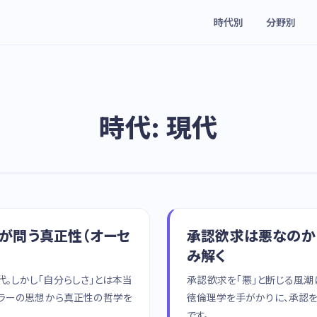
時代別
分野別
時代: 現代
学が問う真正性（オーセ
承認欲求は悪なのか 
み解く
代。しかし「自分らしさ」とは本当
承認欲求を「悪」と断じる風潮
イラーの思想から真正性の哲学を
徳倫理学を手がかりに、承認
です。