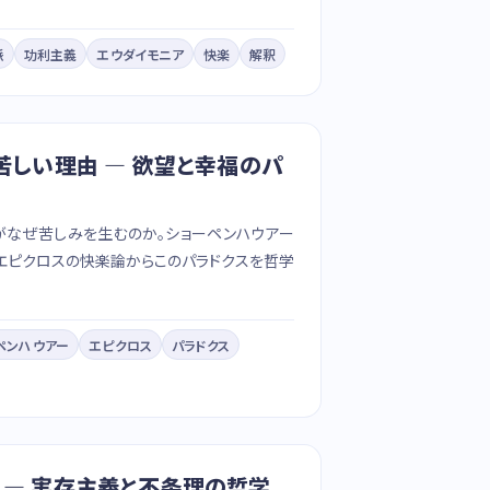
派
功利主義
エウダイモニア
快楽
解釈
苦しい理由 — 欲望と幸福のパ
がなぜ苦しみを生むのか。ショーペンハウアー
エピクロスの快楽論からこのパラドクスを哲学
ペンハウアー
エピクロス
パラドクス
 — 実存主義と不条理の哲学