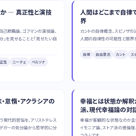
か — 真正性と演技
人間はどこまで自律で
界
自己欺瞞論、ゴフマンの演技論、
カントの自律概念、スピノザの
分」を見せることと「見せたい自
人間の自律性の可能性と限界
自律
自由意志
カント
ス
正性
ニーチェ
ペルソナ
志・怠惰・アクラシアの
幸福とは状態か解釈か
派、現代幸福論の対
う現代的苦悩を、アリストテレス
幸福が客観的な状態なのか主
イデガーの気分論から哲学的に分
イモニア論、ストア派の徳倫
コラムです。