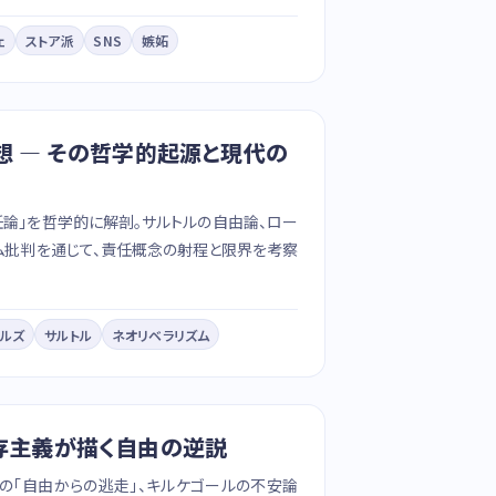
ェ
ストア派
SNS
嫉妬
想 — その哲学的起源と現代の
論」を哲学的に解剖。サルトルの自由論、ロー
ム批判を通じて、責任概念の射程と限界を考察
ルズ
サルトル
ネオリベラリズム
実存主義が描く自由の逆説
ムの「自由からの逃走」、キルケゴールの不安論