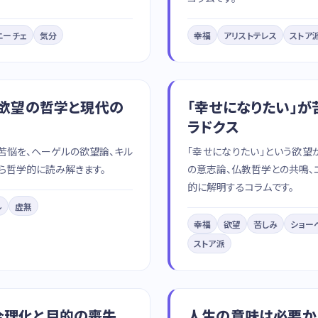
ニーチェ
気分
幸福
アリストテレス
ストア
 欲望の哲学と現代の
「幸せになりたい」が
ラドクス
苦悩を、ヘーゲルの欲望論、キル
「幸せになりたい」という欲望
ら哲学的に読み解きます。
の意志論、仏教哲学との共鳴、
的に解明するコラムです。
ル
虚無
幸福
欲望
苦しみ
ショー
ストア派
合理化と目的の喪失
人生の意味は必要か