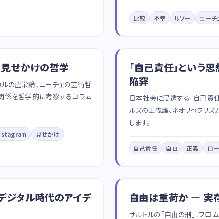
比較
不幸
ルソー
ニーチ
と見せかけの哲学
「自己責任」という思
陥穽
カルの虚栄論、ニーチェの芸術哲
の関係を哲学的に考察するコラム
日本社会に浸透する「自己責任
ルズの正義論、ネオリベラリズ
します。
nstagram
見せかけ
自己責任
自由
正義
ロー
 デジタル時代のアイデ
自由は重荷か — 
サルトルの「自由の刑」、フロ