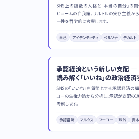
SNS上の複数の人格と「本当の自分」の
ヒュームの自我論、サルトルの実存主義か
一性を哲学的に考察します。
自己
アイデンティティ
ペルソナ
デカルト
承認経済という新しい支配 —
読み解く「いいね」の政治経済
SNSの「いいね」を貨幣とする承認経済の
コーの生権力論から分析し、承認が支配の
考察します。
承認経済
マルクス
フーコー
疎外
資