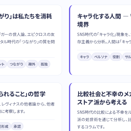
ながり」は私たちを消耗
キャラ化する人間 —
境界
デガーの世人論、エピクロスの友
SNS時代の「キャラ化」現象を
タル時代の「つながり」の質を問
存主義から分析。人間は「キャ
キャラ
ペルソナ
役割
サ
ント
つながり
疎外
孤独
られること」の哲学
比較社会と不幸のメカ
ストア派から考える
、レヴィナスの他者論から、他者
に考察します。
SNS時代の比較による不幸を
派の処世術を通じて分析し、
するコラムです。
己形成
承認