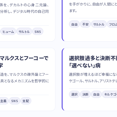
を手がかりに、自由が人間に
関係を、デカルトの心身二元論、
ます。
ら分析し、デジタル時代の自己同
自由
不安
サルトル
フロ
ヒューム
サルトル
SNS
 マルクスとフーコーで
選択肢過多と決断不
学
「選べない」病
構造を、マルクスの疎外論とフー
選択肢が増えるほど幸福になる
道具となるメカニズムを哲学的に
ケゴール、サルトル、アリスト
選択
決断
自由
キルケゴ
本主義
SNS
支配