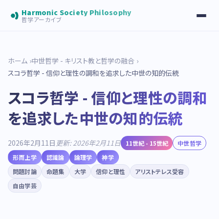
Harmonic Society Philosophy
哲学アーカイブ
ホーム
中世哲学 - キリスト教と哲学の融合
スコラ哲学 - 信仰と理性の調和を追求した中世の知的伝統
スコラ哲学 - 信仰と理性の調和
を追求した中世の知的伝統
2026年2月11日
更新: 2026年2月11日
11世紀 - 15世紀
中世哲学
形而上学
認識論
論理学
神学
問題討論
命題集
大学
信仰と理性
アリストテレス受容
自由学芸