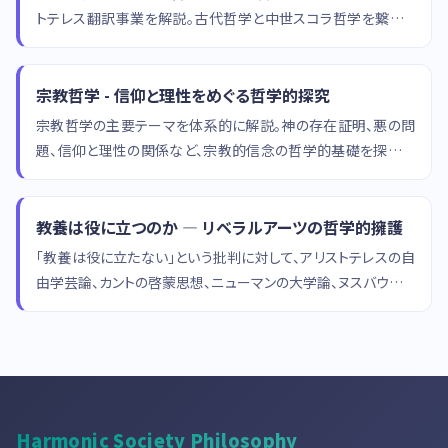
トテレス翻訳事業を解説。古代哲学と中世スコラ哲学を繋ぐ最
重要の思想家。
宗教哲学 - 信仰と理性をめぐる哲学的探究
宗教哲学の主要テーマを体系的に解説。神の存在証明、悪の問
題、信仰と理性の関係など、宗教的信念の哲学的基礎を探究す
る。
教養は役に立つのか — リベラルアーツの哲学的擁護
「教養は役に立たない」という批判に対して、アリストテレスの自
由学芸論、カントの啓蒙思想、ニューマンの大学論、ヌスバウムの
能力アプローチから、教養の価値を哲学的に擁護します。
Harmonic Society Philosophy