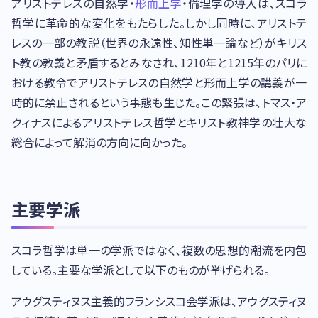
アリストテレスの自然学・
形而上学
・倫理学の導入は、スコラ
哲学に革命的な変化をもたらした。しかし同時に、アリストテ
レスの一部の教説（世界の永遠性、知性単一論など）がキリス
ト教の教義と矛盾するとみなされ、1210年と1215年のパリに
おける教令でアリストテレスの自然学と形而上学の講義が一
時的に禁止されるという事態も生じた。この緊張は、トマス・ア
クィナスによるアリストテレス哲学とキリスト教神学の壮大な
総合によって解消の方向に向かった。
主要学派
スコラ哲学は単一の学派ではなく、複数の思想的潮流を内包
している。主要な学派として以下のものが挙げられる。
アウグスティヌス主義的フランシスコ会学派は、アウグスティヌ