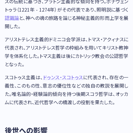
スの伝統に基づき、プラトン主義的な傾向を持つ。ボナヴェン
トゥラ（1221年 - 1274年）がその代表であり、照明説に基づく
認識論
と、神への魂の旅路を論じる神秘主義的形而上学を展
開した。
アリストテレス主義的ドミニコ会学派は、トマス・アクィナスに
代表され、アリストテレス哲学の枠組みを用いてキリスト教神
学を体系化した。トマス主義は後にカトリック教会の公認哲学
となった。
スコトゥス主義は、
ドゥンス・スコトゥス
に代表され、存在の一
義性、このもの性、意志の優位性などの独自の教説を展開し
た。唯名論的・経験論的傾向を持つ後期スコラ哲学は、オッカ
ムに代表され、近代哲学への橋渡しの役割を果たした。
後世への影響