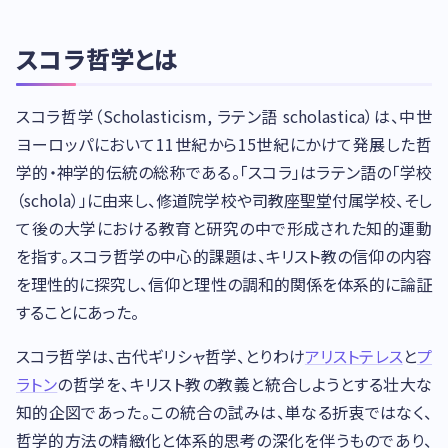
スコラ哲学とは
スコラ哲学（Scholasticism, ラテン語 scholastica）は、中世
ヨーロッパにおいて11世紀から15世紀にかけて発展した哲
学的・神学的伝統の総称である。「スコラ」はラテン語の「学校
（schola）」に由来し、修道院学校や司教座聖堂付属学校、そし
て後の大学における教育と研究の中で形成された知的運動
を指す。スコラ哲学の中心的課題は、キリスト教の信仰の内容
を理性的に探究し、信仰と理性の調和的関係を体系的に論証
することにあった。
スコラ哲学は、古代ギリシャ哲学、とりわけ
アリストテレス
と
プ
ラトン
の哲学を、キリスト教の教義と統合しようとする壮大な
知的企図であった。この統合の試みは、単なる折衷ではなく、
哲学的方法の精緻化と体系的思考の深化を伴うものであり、