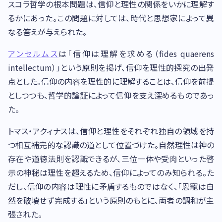
スコラ哲学の根本問題は、信仰と理性の関係をいかに理解す
るかにあった。この問題に対しては、時代と思想家によって異
なる答えが与えられた。
アンセルムス
は「信仰は理解を求める（fides quaerens
intellectum）」という原則を掲げ、信仰を理性的探究の出発
点とした。信仰の内容を理性的に理解することは、信仰を前提
としつつも、哲学的論証によって信仰を支え深めるものであっ
た。
トマス・アクィナスは、信仰と理性をそれぞれ独自の領域を持
つ相互補完的な認識の道として位置づけた。自然理性は神の
存在や道徳法則を認識できるが、三位一体や受肉といった啓
示の神秘は理性を超えるため、信仰によってのみ知られる。た
だし、信仰の内容は理性に矛盾するものではなく、「恩寵は自
然を破壊せず完成する」という原則のもとに、両者の調和が主
張された。