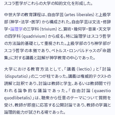
スコラ哲学がこれらの大学の知的文化を形成した。
中世大学の教育課程は、自由学芸（artes liberales）と上級学
部（神学・法学・医学）から構成された。自由学芸は文法・修辞
学・
論理学
の三学科（trivium）と、算術・幾何学・音楽・天文学
の四学科（quadrivium）から成る。特に論理学はスコラ哲学
の方法論的基礎として重視された。上級学部のうち神学部が
スコラ哲学の本拠であり、ペトルス・ロンバルドゥスの『命題
集』に対する講義と註解が神学教育の中心であった。
大学における教育方法として、「講義（lectio）」と「討論
（disputatio）」の二つが柱であった。講義は権威的テクストの
読解と註釈であり、討論は教師と学生、あるいは教師間で行
われる論争的な議論であった。「自由討論（quaestio
quodlibetalis）」は、聴衆から任意のテーマについて質問を
受け、教師が即座に応答する公開討論であり、教師の学識と
論理的能力が試される場であった。