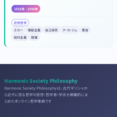
1533年 - 1592年
近世哲学
エセー
懐疑主義
自己探究
ク・セ・ジュ
寛容
相対主義
随筆
Harmonic Society Philosophy
Harmonic Society Philosophyは、古代ギリシャか
ら近代に至る哲学の思想・哲学者・学派を網羅的にま
とめたオンライン哲学事典です