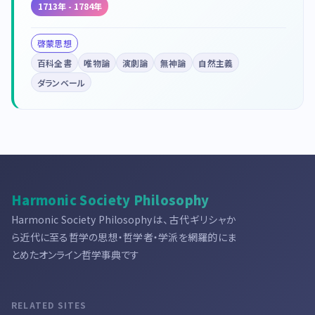
1713年 - 1784年
啓蒙思想
百科全書
唯物論
演劇論
無神論
自然主義
ダランベール
Harmonic Society Philosophy
Harmonic Society Philosophyは、古代ギリシャか
ら近代に至る哲学の思想・哲学者・学派を網羅的にま
とめたオンライン哲学事典です
RELATED SITES