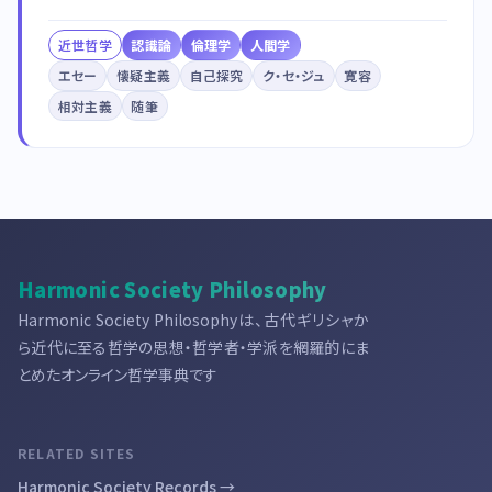
近世哲学
認識論
倫理学
人間学
エセー
懐疑主義
自己探究
ク・セ・ジュ
寛容
相対主義
随筆
Harmonic Society Philosophy
Harmonic Society Philosophyは、古代ギリシャか
ら近代に至る哲学の思想・哲学者・学派を網羅的にま
とめたオンライン哲学事典です
RELATED SITES
Harmonic Society Records →