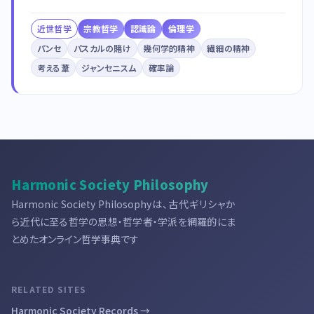
近世哲学
宗教哲学
認識論
倫理学
パンセ
パスカルの賭け
幾何学的精神
繊細の精神
考える葦
ジャンセニスム
確率論
Harmonic Society Philosophy
Harmonic Society Philosophyは、古代ギリシャか
ら近代に至る哲学の思想・哲学者・学派を網羅的にま
とめたオンライン哲学事典です
RELATED SITES
Harmonic Society Records →