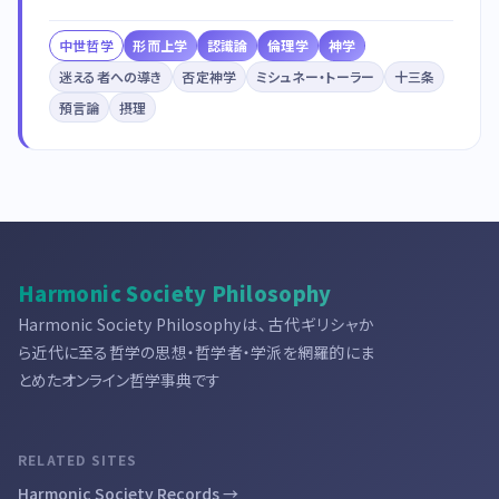
中世哲学
形而上学
認識論
倫理学
神学
迷える者への導き
否定神学
ミシュネー・トーラー
十三条
預言論
摂理
Harmonic Society Philosophy
Harmonic Society Philosophyは、古代ギリシャか
ら近代に至る哲学の思想・哲学者・学派を網羅的にま
とめたオンライン哲学事典です
RELATED SITES
Harmonic Society Records →