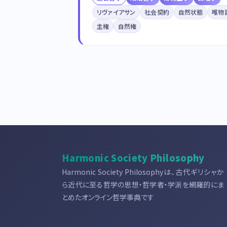
リヴァイアサン
社会契約
自然状態
唯物
主権
自然権
Harmonic Society Philosophy
Harmonic Society Philosophyは、古代ギリシャか
ら近代に至る哲学の思想・哲学者・学派を網羅的にま
とめたオンライン哲学事典です