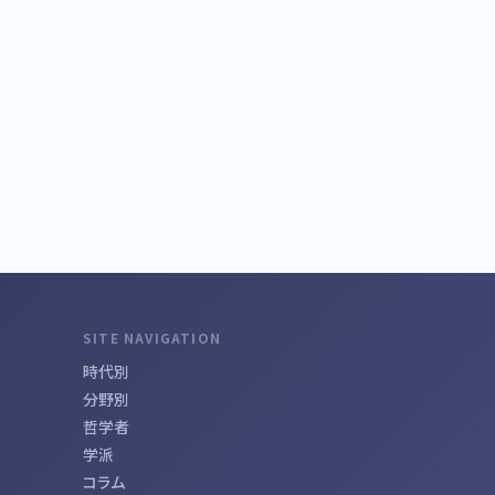
SITE NAVIGATION
時代別
分野別
哲学者
学派
コラム