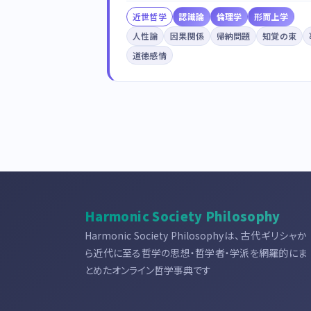
近世哲学
認識論
倫理学
形而上学
人性論
因果関係
帰納問題
知覚の束
道徳感情
Harmonic Society Philosophy
Harmonic Society Philosophyは、古代ギリシャか
ら近代に至る哲学の思想・哲学者・学派を網羅的にま
とめたオンライン哲学事典です