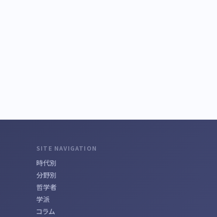
SITE NAVIGATION
時代別
分野別
哲学者
学派
コラム