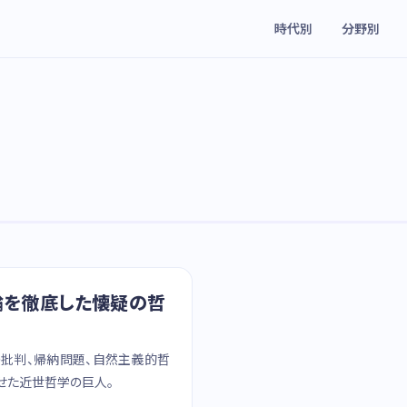
時代別
分野別
験論を徹底した懐疑の哲
の批判、帰納問題、自然主義的哲
せた近世哲学の巨人。