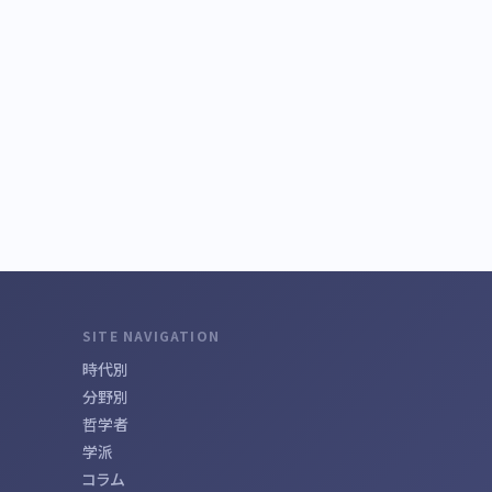
SITE NAVIGATION
時代別
分野別
哲学者
学派
コラム