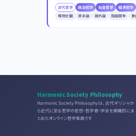
近代哲学
政治哲学
社会哲学
経済哲学
唯物史観
資本論
疎外論
階級闘争
剰
Harmonic Society Philosophy
Harmonic Society Philosophyは、古代ギリシャか
ら近代に至る哲学の思想・哲学者・学派を網羅的にま
とめたオンライン哲学事典です