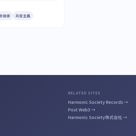
余価値
共産主義
RELATED SITES
Harmonic Society Records →
Post Web3 →
Harmonic Society株式会社 →