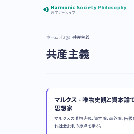
Harmonic Society Philosophy
哲学アーカイブ
ホーム
Tags
共産主義
共産主義
マルクス - 唯物史観と資本
思想家
マルクスの唯物史観、資本論、疎外論、階
代社会批判の原点を学ぶ。