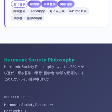
近代哲学
倫理学
宗教哲学
実存哲学
実存主義
不安の概念
死に至る病
あれかこれか
単独者
信仰の飛躍
Harmonic Society Philosophy
Harmonic Society Philosophyは、古代ギリシャか
ら近代に至る哲学の思想・哲学者・学派を網羅的にま
とめたオンライン哲学事典です
RELATED SITES
Harmonic Society Records →
Post Web3 →