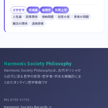
近世哲学
認識論
倫理学
形而上学
人性論
因果関係
帰納問題
知覚の束
事実の問題
観念の関係
道徳感情
Harmonic Society Philosophy
Harmonic Society Philosophyは、古代ギリシャか
ら近代に至る哲学の思想・哲学者・学派を網羅的にま
とめたオンライン哲学事典です
RELATED SITES
Harmonic Society Records →