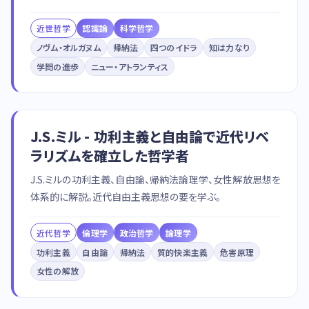
近世哲学
認識論
科学哲学
ノヴム・オルガヌム
帰納法
四つのイドラ
知は力なり
学問の進歩
ニュー・アトランティス
J.S.ミル - 功利主義と自由論で近代リベ
ラリズムを確立した哲学者
J.S.ミルの功利主義、自由論、帰納法論理学、女性解放思想を
体系的に解説。近代自由主義思想の要を学ぶ。
近代哲学
倫理学
政治哲学
論理学
功利主義
自由論
帰納法
質的快楽主義
危害原理
女性の解放