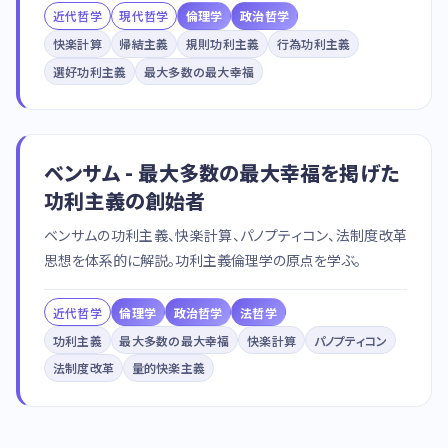
近代哲学
現代哲学
倫理学
政治哲学
快楽計算
帰結主義
規則功利主義
行為功利主義
選好功利主義
最大多数の最大幸福
ベンサム - 最大多数の最大幸福を掲げた
功利主義の創始者
ベンサムの功利主義、快楽計算、パノプティコン、法制度改革
思想を体系的に解説。功利主義倫理学の原点を学ぶ。
近代哲学
倫理学
政治哲学
法哲学
功利主義
最大多数の最大幸福
快楽計算
パノプティコン
法制度改革
量的快楽主義