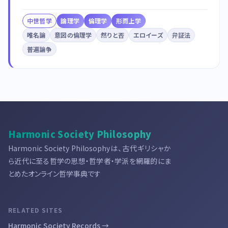
中世哲学
論理学
倫理学
形而上学
唯名論
意図の倫理学
然りと否
エロイーズ
弁証法
普遍論争
Harmonic Society Philosophy
Harmonic Society Philosophyは、古代ギリシャか
ら近代に至る哲学の思想・哲学者・学派を網羅的にま
とめたオンライン哲学事典です
RELATED SITES
Harmonic Society Records →