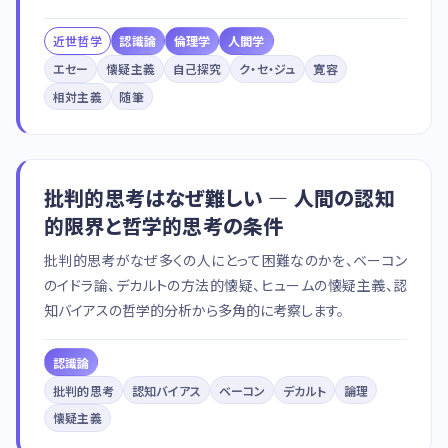
近世哲学
認識論
倫理学
人間学
エセー
懐疑主義
自己探究
ク・セ・ジュ
寛容
相対主義
随筆
批判的思考はなぜ難しい — 人間の認知
的限界と哲学的思考の条件
批判的思考がなぜ多くの人にとって困難なのかを、ベーコン
のイドラ論、デカルトの方法的懐疑、ヒュームの懐疑主義、認
知バイアスの哲学的分析から多角的に考察します。
認識論
批判的思考
認知バイアス
ベーコン
デカルト
論理
懐疑主義