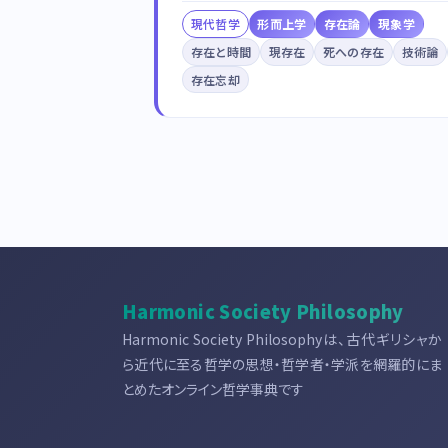
現代哲学
形而上学
存在論
現象学
存在と時間
現存在
死への存在
技術論
存在忘却
Harmonic Society Philosophy
Harmonic Society Philosophyは、古代ギリシャか
ら近代に至る哲学の思想・哲学者・学派を網羅的にま
とめたオンライン哲学事典です