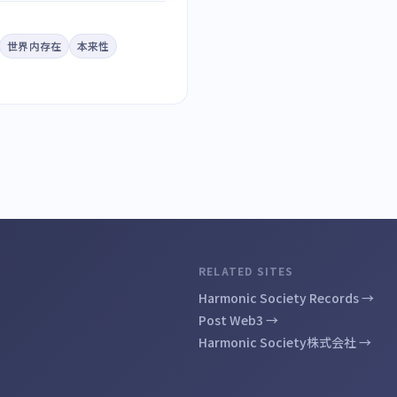
世界内存在
本来性
RELATED SITES
Harmonic Society Records →
Post Web3 →
Harmonic Society株式会社 →