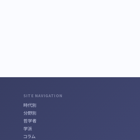
SITE NAVIGATION
時代別
分野別
哲学者
学派
コラム