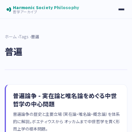
Harmonic Society Philosophy
哲学アーカイブ
ホーム
Tags
普遍
普遍
普遍論争 - 実在論と唯名論をめぐる中世
哲学の中心問題
普遍論争の歴史と主要立場（実在論・唯名論・概念論）を体系
的に解説。ボエティウスから オッカムまで中世哲学を貫く形
而上学の根本問題。