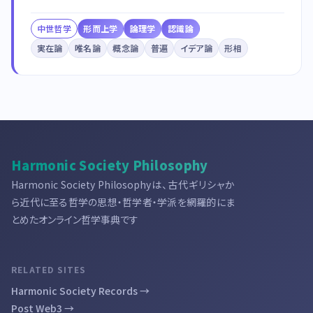
中世哲学
形而上学
論理学
認識論
実在論
唯名論
概念論
普遍
イデア論
形相
Harmonic Society Philosophy
Harmonic Society Philosophyは、古代ギリシャか
ら近代に至る哲学の思想・哲学者・学派を網羅的にま
とめたオンライン哲学事典です
RELATED SITES
Harmonic Society Records →
Post Web3 →