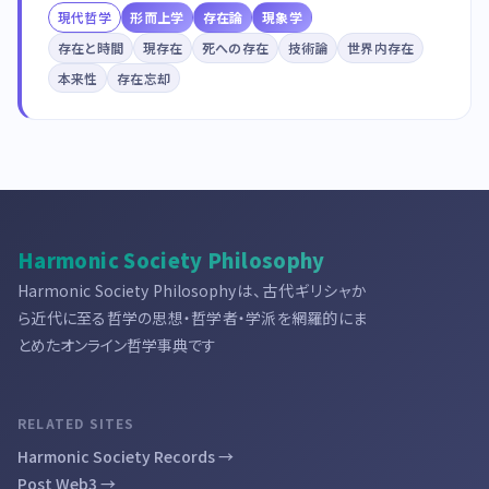
現代哲学
形而上学
存在論
現象学
存在と時間
現存在
死への存在
技術論
世界内存在
本来性
存在忘却
Harmonic Society Philosophy
Harmonic Society Philosophyは、古代ギリシャか
ら近代に至る哲学の思想・哲学者・学派を網羅的にま
とめたオンライン哲学事典です
RELATED SITES
Harmonic Society Records →
Post Web3 →