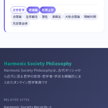
近世哲学
認識論
形而上学
合理論
生得観念
理性
演繹法
大陸合理論
明晰判明
充足理由律
Harmonic Society Philosophy
Harmonic Society Philosophyは、古代ギリシャか
ら近代に至る哲学の思想・哲学者・学派を網羅的にま
とめたオンライン哲学事典です
RELATED SITES
Harmonic Society Records →