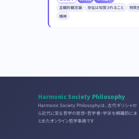
主観的観念論
存在は知覚されること
物質
精神
Harmonic Society Philosophy
Harmonic Society Philosophyは、古代ギリシャか
ら近代に至る哲学の思想・哲学者・学派を網羅的にま
とめたオンライン哲学事典です