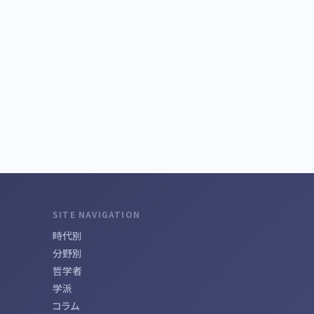
SITE NAVIGATION
時代別
分野別
哲学者
学派
コラム