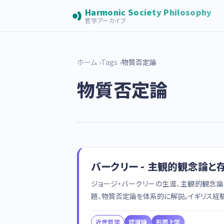
Harmonic Society Philosophy
哲学アーカイブ
ホーム
Tags
物質否定論
物質否定論
バークリー - 主観的観念論と
ジョージ・バークリーの生涯、主観的観念論
題、物質否定論を体系的に解説。イギリス経
近世哲学
認識論
形而上学