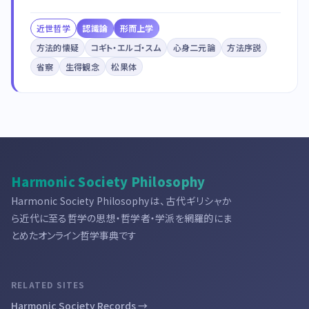
近世哲学
認識論
形而上学
方法的懐疑
コギト・エルゴ・スム
心身二元論
方法序説
省察
生得観念
松果体
Harmonic Society Philosophy
Harmonic Society Philosophyは、古代ギリシャか
ら近代に至る哲学の思想・哲学者・学派を網羅的にま
とめたオンライン哲学事典です
RELATED SITES
Harmonic Society Records →