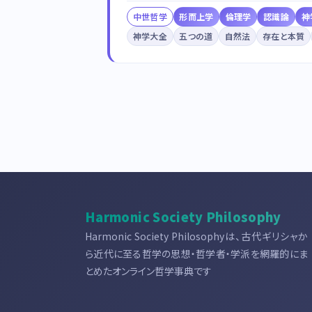
中世哲学
形而上学
倫理学
認識論
神
神学大全
五つの道
自然法
存在と本質
Harmonic Society Philosophy
Harmonic Society Philosophyは、古代ギリシャか
ら近代に至る哲学の思想・哲学者・学派を網羅的にま
とめたオンライン哲学事典です