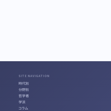
SITE NAVIGATION
時代別
分野別
哲学者
学派
コラム