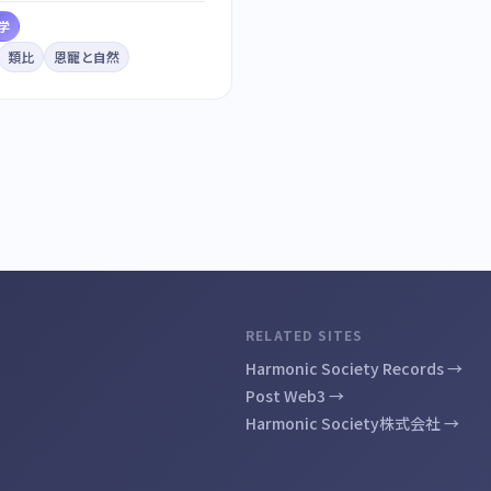
学
類比
恩寵と自然
RELATED SITES
Harmonic Society Records →
Post Web3 →
Harmonic Society株式会社 →