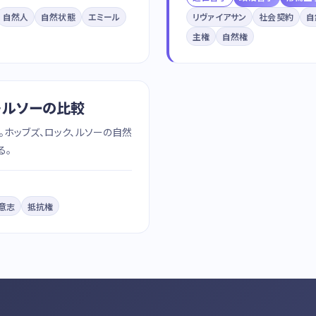
自然人
自然状態
エミール
リヴァイアサン
社会契約
自
主権
自然権
ク・ルソーの比較
ホッブズ、ロック、ルソーの自然
る。
意志
抵抗権