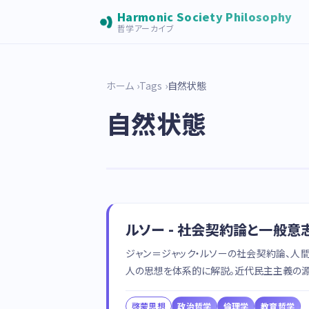
Harmonic Society Philosophy
哲学アーカイブ
ホーム
Tags
自然状態
自然状態
ルソー - 社会契約論と一般
ジャン＝ジャック・ルソーの社会契約論、人
人の思想を体系的に解説。近代民主主義の源
啓蒙思想
政治哲学
倫理学
教育哲学