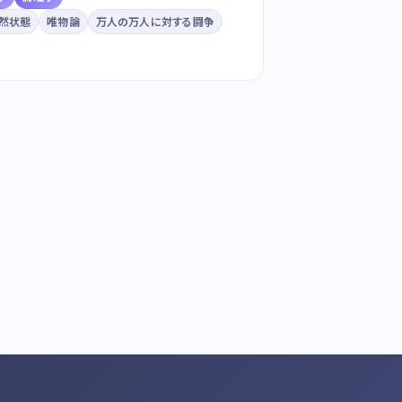
然状態
唯物論
万人の万人に対する闘争