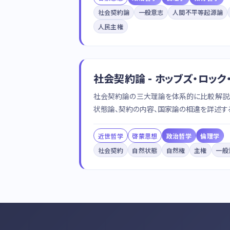
社会契約論
一般意志
人間不平等起源論
人民主権
社会契約論 - ホッブズ・ロッ
社会契約論の三大理論を体系的に比較解説。
状態論、契約の内容、国家論の相違を詳述す
近世哲学
啓蒙思想
政治哲学
倫理学
社会契約
自然状態
自然権
主権
一般