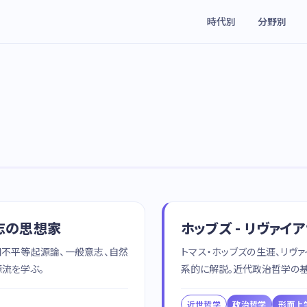
時代別
分野別
意志の思想家
ホッブズ - リヴァ
間不平等起源論、一般意志、自然
トマス・ホッブズの生涯、リヴ
流を学ぶ。
系的に解説。近代政治哲学の
近世哲学
政治哲学
形而上