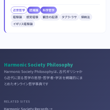
近世哲学
認識論
科学哲学
経験論
感覚経験
観念の起源
タブラ・ラサ
帰納法
イギリス経験論
Harmonic Society Philosophy
Harmonic Society Philosophyは、古代ギリシャか
ら近代に至る哲学の思想・哲学者・学派を網羅的にま
とめたオンライン哲学事典です
RELATED SITES
Harmonic Society Records →