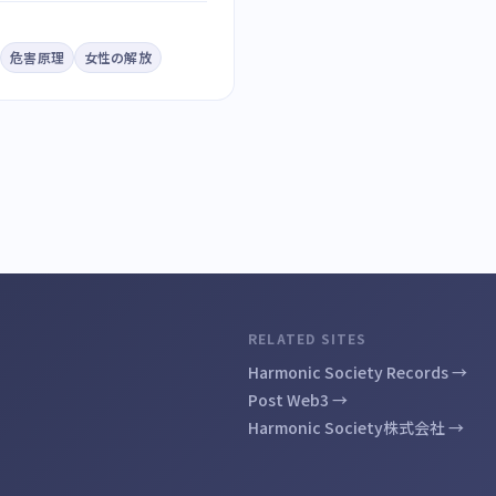
危害原理
女性の解放
RELATED SITES
Harmonic Society Records →
Post Web3 →
Harmonic Society株式会社 →