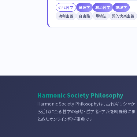
近代哲学
倫理学
政治哲学
論理学
功利主義
自由論
帰納法
質的快楽主義
Harmonic Society Philosophy
Harmonic Society Philosophyは、古代ギリシャか
ら近代に至る哲学の思想・哲学者・学派を網羅的にま
とめたオンライン哲学事典です