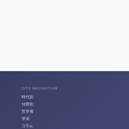
SITE NAVIGATION
時代別
分野別
哲学者
学派
コラム