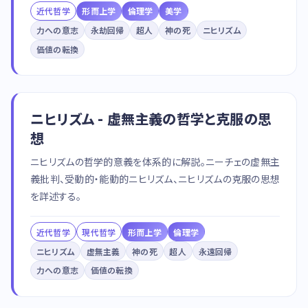
近代哲学
形而上学
倫理学
美学
力への意志
永劫回帰
超人
神の死
ニヒリズム
価値の転換
ニヒリズム - 虚無主義の哲学と克服の思
想
ニヒリズムの哲学的意義を体系的に解説。ニーチェの虚無主
義批判、受動的・能動的ニヒリズム、ニヒリズムの克服の思想
を詳述する。
近代哲学
現代哲学
形而上学
倫理学
ニヒリズム
虚無主義
神の死
超人
永遠回帰
力への意志
価値の転換