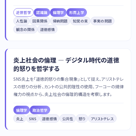
近世哲学
認識論
倫理学
形而上学
人性論
因果関係
帰納問題
知覚の束
事実の問題
観念の関係
道徳感情
炎上社会の倫理 — デジタル時代の道徳
的怒りを哲学する
SNS炎上を「道徳的怒りの集合現象」として捉え、アリストテレ
スの怒りの分析、カントの公共的理性の使用、フーコーの規律
権力の視点から、炎上社会の倫理的構造を考察します。
倫理学
政治哲学
炎上
SNS
道徳感情
公共性
怒り
アリストテレス