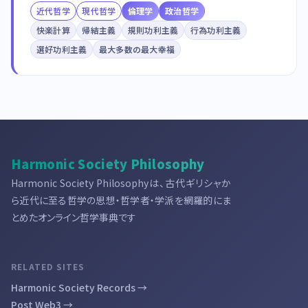
近代哲学
現代哲学
倫理学
政治哲学
快楽計算
帰結主義
規則功利主義
行為功利主義
選好功利主義
最大多数の最大幸福
Harmonic Society Philosophy
Harmonic Society Philosophyは、古代ギリシャか
ら近代に至る哲学の思想・哲学者・学派を網羅的にま
とめたオンライン哲学事典です
RELATED SITES
Harmonic Society Records →
Post Web3 →