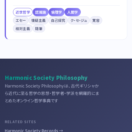
近世哲学
認識論
倫理学
人間学
エセー
懐疑主義
自己探究
ク・セ・ジュ
寛容
相対主義
随筆
Harmonic Society Philosophy
Harmonic Society Philosophyは、古代ギリシャか
ら近代に至る哲学の思想・哲学者・学派を網羅的にま
とめたオンライン哲学事典です
RELATED SITES
Harmonic Society Records →