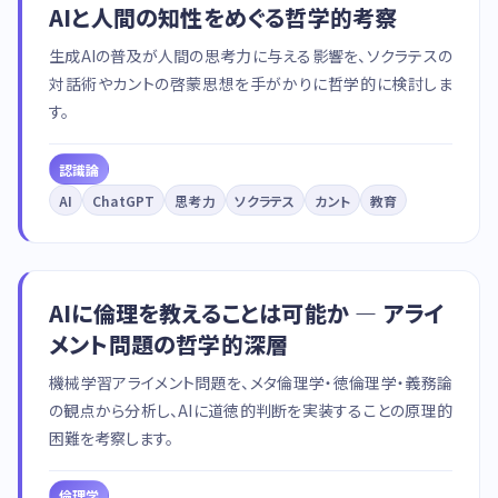
AIと人間の知性をめぐる哲学的考察
生成AIの普及が人間の思考力に与える影響を、ソクラテスの
対話術やカントの啓蒙思想を手がかりに哲学的に検討しま
す。
認識論
AI
ChatGPT
思考力
ソクラテス
カント
教育
AIに倫理を教えることは可能か — アライ
メント問題の哲学的深層
機械学習アライメント問題を、メタ倫理学・徳倫理学・義務論
の観点から分析し、AIに道徳的判断を実装することの原理的
困難を考察します。
倫理学