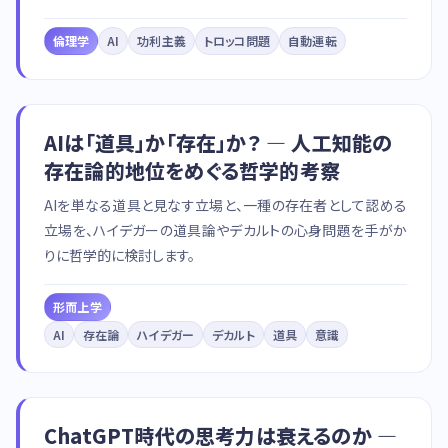
倫理学
AI
功利主義
トロッコ問題
自動運転
AIは「道具」か「存在」か？ — 人工知能の
存在論的地位をめぐる哲学的考察
AIを単なる道具と見なす立場と、一種の存在者として認める
立場を、ハイデガーの道具論やデカルトの心身問題を手がか
りに哲学的に検討します。
形而上学
AI
存在論
ハイデガー
デカルト
道具
意識
ChatGPT時代の思考力は衰えるのか —